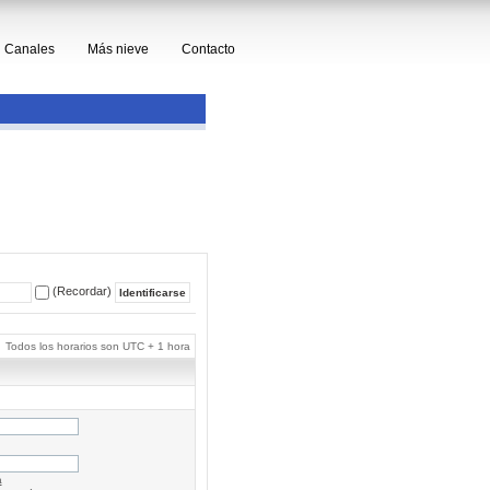
Canales
Más nieve
Contacto
(Recordar)
Todos los horarios son UTC + 1 hora
a