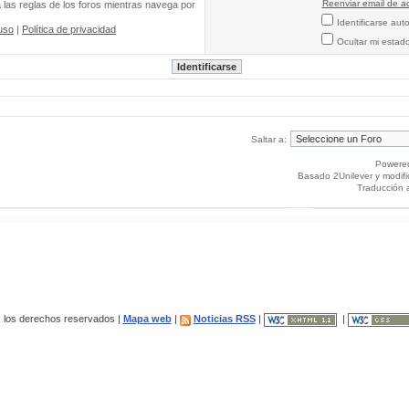
Reenviar email de ac
a las reglas de los foros mientras navega por
Identificarse au
uso
|
Política de privacidad
Ocultar mi estad
Saltar a:
Powere
Basado 2Unilever y modif
Traducción 
los derechos reservados |
Mapa web
|
Noticias RSS
|
|