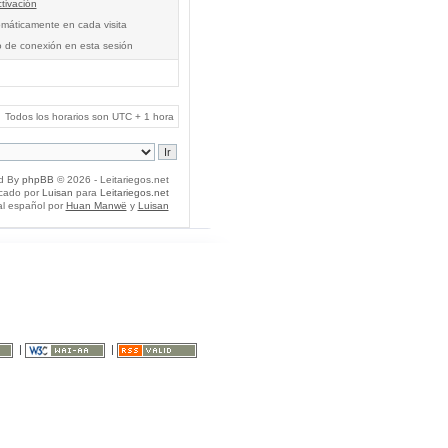
tivación
tomáticamente en cada visita
o de conexión en esta sesión
Todos los horarios son UTC + 1 hora
d By
phpBB
© 2026 - Leitariegos.net
icado por
Luisan
para
Leitariegos.net
al español por
Huan Manwë
y
Luisan
|
|