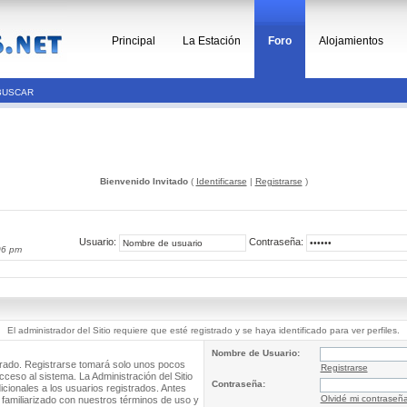
Principal
La Estación
Foro
Alojamientos
BUSCAR
Bienvenido Invitado
(
Identificarse
|
Registrarse
)
Usuario:
Contraseña:
06 pm
El administrador del Sitio requiere que esté registrado y se haya identificado para ver perfiles.
Nombre de Usuario:
trado. Registrarse tomará solo unos pocos
Registrarse
cceso al sistema. La Administración del Sitio
Contraseña:
ionales a los usuarios registrados. Antes
Olvidé mi contraseñ
 familiarizado con nuestros términos de uso y