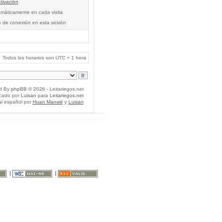
tivación
tomáticamente en cada visita
o de conexión en esta sesión
Todos los horarios son UTC + 1 hora
d By
phpBB
© 2026 - Leitariegos.net
icado por
Luisan
para
Leitariegos.net
al español por
Huan Manwë
y
Luisan
|
|