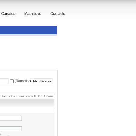
Canales
Más nieve
Contacto
(Recordar)
Todos los horarios son UTC + 1 hora
a