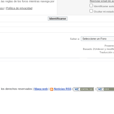
Reenviar email de ac
a las reglas de los foros mientras navega por
Identificarse au
uso
|
Política de privacidad
Ocultar mi estad
Saltar a:
Powere
Basado 2Unilever y modif
Traducción 
los derechos reservados |
Mapa web
|
Noticias RSS
|
|