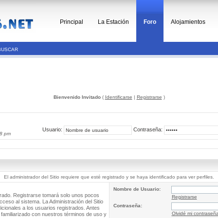
Principal
La Estación
Foro
Alojamientos
BUSCAR
Bienvenido Invitado
(
Identificarse
|
Registrarse
)
Usuario:
Contraseña:
58 pm
El administrador del Sitio requiere que esté registrado y se haya identificado para ver perfiles.
Nombre de Usuario:
trado. Registrarse tomará solo unos pocos
Registrarse
cceso al sistema. La Administración del Sitio
Contraseña:
ionales a los usuarios registrados. Antes
Olvidé mi contraseñ
 familiarizado con nuestros términos de uso y