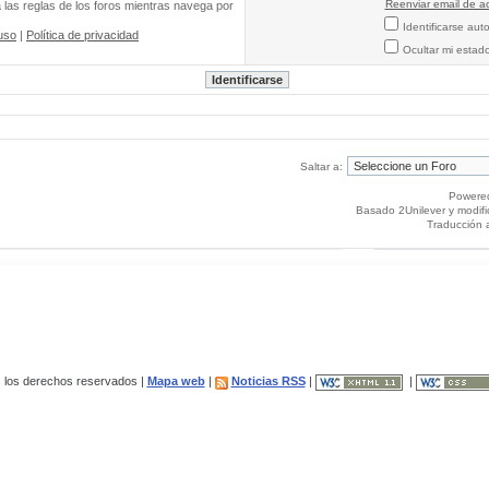
Reenviar email de ac
a las reglas de los foros mientras navega por
Identificarse au
uso
|
Política de privacidad
Ocultar mi estad
Saltar a:
Powere
Basado 2Unilever y modif
Traducción 
los derechos reservados |
Mapa web
|
Noticias RSS
|
|