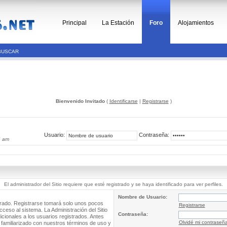
Principal
La Estación
Foro
Alojamientos
BUSCAR
Bienvenido Invitado
(
Identificarse
|
Registrarse
)
Usuario:
Contraseña:
6 am
El administrador del Sitio requiere que esté registrado y se haya identificado para ver perfiles.
Nombre de Usuario:
trado. Registrarse tomará solo unos pocos
Registrarse
cceso al sistema. La Administración del Sitio
Contraseña:
ionales a los usuarios registrados. Antes
Olvidé mi contraseñ
 familiarizado con nuestros términos de uso y