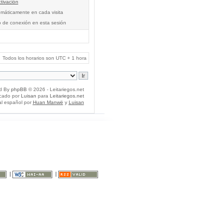
tivación
tomáticamente en cada visita
o de conexión en esta sesión
Todos los horarios son UTC + 1 hora
d By
phpBB
© 2026 - Leitariegos.net
icado por
Luisan
para
Leitariegos.net
al español por
Huan Manwë
y
Luisan
|
|