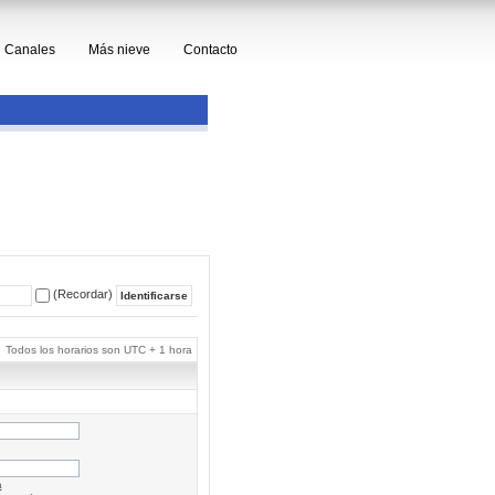
Canales
Más nieve
Contacto
(Recordar)
Todos los horarios son UTC + 1 hora
a