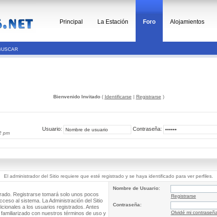
Principal
La Estación
Foro
Alojamientos
BUSCAR
Bienvenido Invitado
(
Identificarse
|
Registrarse
)
Usuario:
Contraseña:
2 pm
El administrador del Sitio requiere que esté registrado y se haya identificado para ver perfiles.
Nombre de Usuario:
trado. Registrarse tomará solo unos pocos
Registrarse
cceso al sistema. La Administración del Sitio
Contraseña:
ionales a los usuarios registrados. Antes
Olvidé mi contraseñ
 familiarizado con nuestros términos de uso y