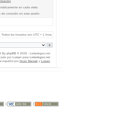
tivación
tomáticamente en cada visita
o de conexión en esta sesión
Todos los horarios son UTC + 1 hora
d By
phpBB
© 2026 - Leitariegos.net
icado por
Luisan
para
Leitariegos.net
al español por
Huan Manwë
y
Luisan
|
|