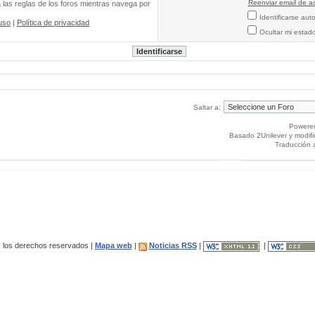
Reenviar email de ac
a las reglas de los foros mientras navega por
Identificarse au
uso
|
Política de privacidad
Ocultar mi estad
Saltar a:
Powere
Basado 2Unilever y modif
Traducción 
los derechos reservados |
Mapa web
|
Noticias RSS
|
|