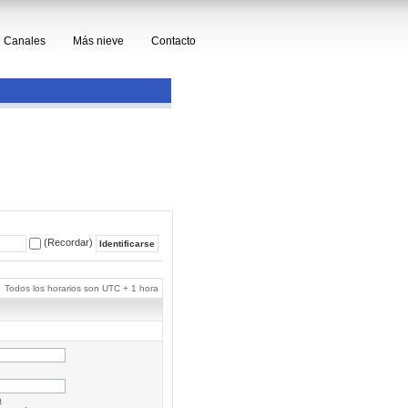
Canales
Más nieve
Contacto
(Recordar)
Todos los horarios son UTC + 1 hora
a