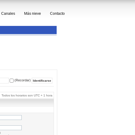
Canales
Más nieve
Contacto
(Recordar)
Todos los horarios son UTC + 1 hora
a