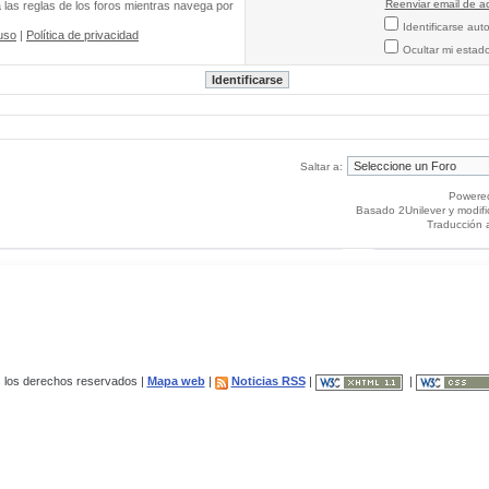
Reenviar email de ac
a las reglas de los foros mientras navega por
Identificarse au
uso
|
Política de privacidad
Ocultar mi estad
Saltar a:
Powere
Basado 2Unilever y modif
Traducción 
los derechos reservados |
Mapa web
|
Noticias RSS
|
|