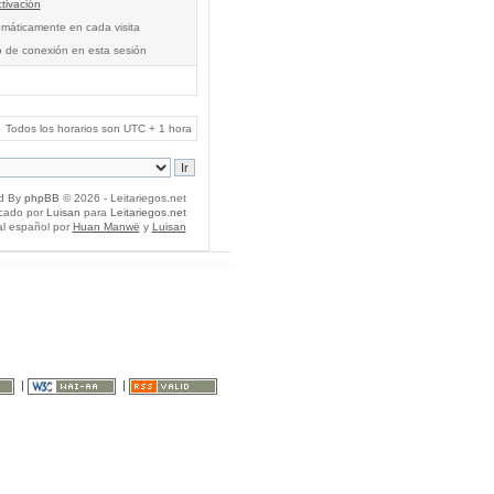
tivación
tomáticamente en cada visita
o de conexión en esta sesión
Todos los horarios son UTC + 1 hora
d By
phpBB
© 2026 - Leitariegos.net
icado por
Luisan
para
Leitariegos.net
al español por
Huan Manwë
y
Luisan
|
|