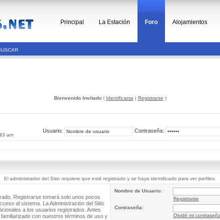
Principal
La Estación
Foro
Alojamientos
BUSCAR
Bienvenido Invitado
(
Identificarse
|
Registrarse
)
Usuario:
Contraseña:
:43 am
El administrador del Sitio requiere que esté registrado y se haya identificado para ver perfiles.
Nombre de Usuario:
trado. Registrarse tomará solo unos pocos
Registrarse
cceso al sistema. La Administración del Sitio
Contraseña:
ionales a los usuarios registrados. Antes
Olvidé mi contraseñ
 familiarizado con nuestros términos de uso y