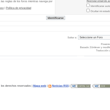
Reenviar email de ac
a las reglas de los foros mientras navega por
Identificarse au
uso
|
Política de privacidad
Ocultar mi estad
Saltar a:
Powere
Basado 2Unilever y modif
Traducción 
los derechos reservados |
Mapa web
|
Noticias RSS
|
|