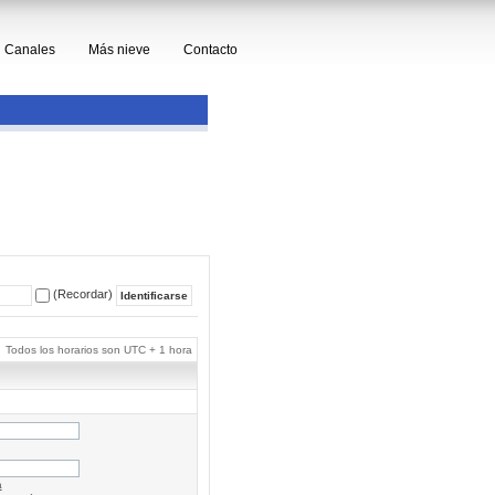
Canales
Más nieve
Contacto
(Recordar)
Todos los horarios son UTC + 1 hora
a