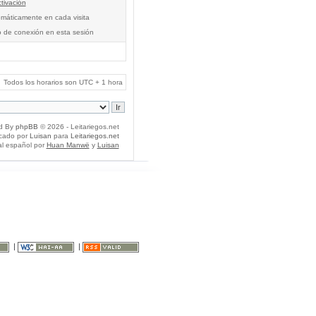
tivación
tomáticamente en cada visita
o de conexión en esta sesión
Todos los horarios son UTC + 1 hora
d By
phpBB
© 2026 - Leitariegos.net
icado por
Luisan
para
Leitariegos.net
al español por
Huan Manwë
y
Luisan
|
|