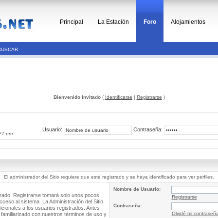
Principal
La Estación
Foro
Alojamientos
BUSCAR
Bienvenido Invitado
(
Identificarse
|
Registrarse
)
Usuario:
Contraseña:
27 pm
El administrador del Sitio requiere que esté registrado y se haya identificado para ver perfiles.
Nombre de Usuario:
trado. Registrarse tomará solo unos pocos
Registrarse
cceso al sistema. La Administración del Sitio
Contraseña:
ionales a los usuarios registrados. Antes
Olvidé mi contraseñ
 familiarizado con nuestros términos de uso y