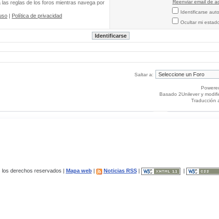
Reenviar email de ac
a las reglas de los foros mientras navega por
Identificarse au
uso
|
Política de privacidad
Ocultar mi estad
Saltar a:
Powere
Basado 2Unilever y modif
Traducción 
los derechos reservados |
Mapa web
|
Noticias RSS
|
|