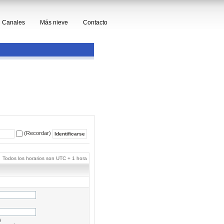
Canales
Más nieve
Contacto
(Recordar)
Todos los horarios son UTC + 1 hora
a