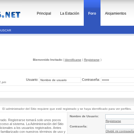
Principal
La Estación
Foro
Alojamientos
BUSCAR
Bienvenido Invitado
(
Identificarse
|
Registrarse
)
Usuario:
Contraseña:
1 pm
El administrador del Sitio requiere que esté registrado y se haya identificado para ver perfiles.
Nombre de Usuario:
trado. Registrarse tomará solo unos pocos
Registrarse
cceso al sistema. La Administración del Sitio
Contraseña:
ionales a los usuarios registrados. Antes
Olvidé mi contraseñ
 familiarizado con nuestros términos de uso y