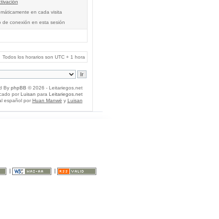
tivación
tomáticamente en cada visita
o de conexión en esta sesión
Todos los horarios son UTC + 1 hora
d By
phpBB
© 2026 - Leitariegos.net
icado por
Luisan
para
Leitariegos.net
al español por
Huan Manwë
y
Luisan
|
|