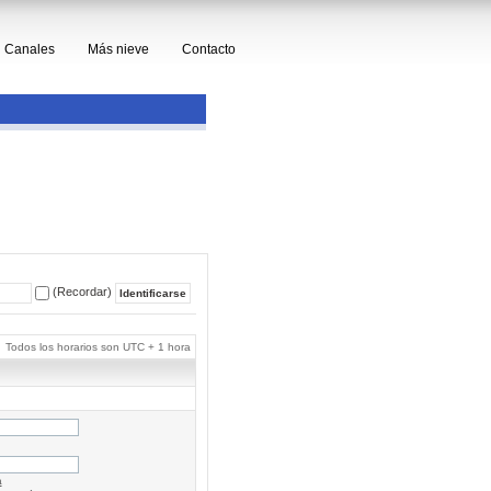
Canales
Más nieve
Contacto
(Recordar)
Todos los horarios son UTC + 1 hora
a