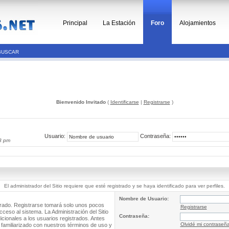
Principal
La Estación
Foro
Alojamientos
BUSCAR
Bienvenido Invitado
(
Identificarse
|
Registrarse
)
Usuario:
Contraseña:
8 pm
El administrador del Sitio requiere que esté registrado y se haya identificado para ver perfiles.
Nombre de Usuario:
trado. Registrarse tomará solo unos pocos
Registrarse
cceso al sistema. La Administración del Sitio
Contraseña:
ionales a los usuarios registrados. Antes
Olvidé mi contraseñ
 familiarizado con nuestros términos de uso y