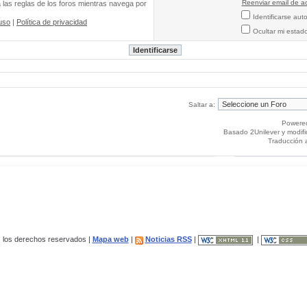
Reenviar email de ac
a las reglas de los foros mientras navega por
Identificarse au
uso
|
Política de privacidad
Ocultar mi estad
Saltar a:
Powere
Basado 2Unilever y modif
Traducción 
los derechos reservados |
Mapa web
|
Noticias RSS
|
|