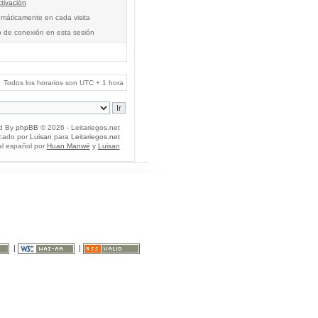
tivación
tomáticamente en cada visita
o de conexión en esta sesión
Todos los horarios son UTC + 1 hora
d By
phpBB
© 2026 - Leitariegos.net
icado por
Luisan
para
Leitariegos.net
al español por
Huan Manwë
y
Luisan
|
|