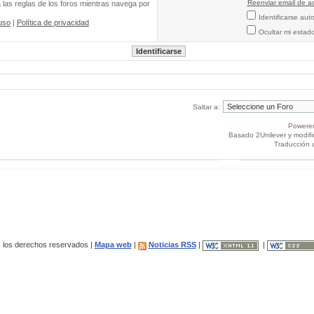
Reenviar email de ac
a las reglas de los foros mientras navega por
Identificarse au
uso
|
Política de privacidad
Ocultar mi estad
Saltar a:
Powere
Basado 2Unilever y modif
Traducción 
los derechos reservados |
Mapa web
|
Noticias RSS
|
|