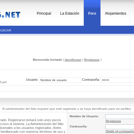
Principal
La Estación
Foro
Alojamientos
BUSCAR
Bienvenido Invitado
(
Identificarse
|
Registrarse
)
Usuario:
Contraseña:
50 pm
El administrador del Sitio requiere que esté registrado y se haya identificado para ver perfiles.
Nombre de Usuario:
trado. Registrarse tomará solo unos pocos
Registrarse
cceso al sistema. La Administración del Sitio
Contraseña:
ionales a los usuarios registrados. Antes
Olvidé mi contraseñ
 familiarizado con nuestros términos de uso y