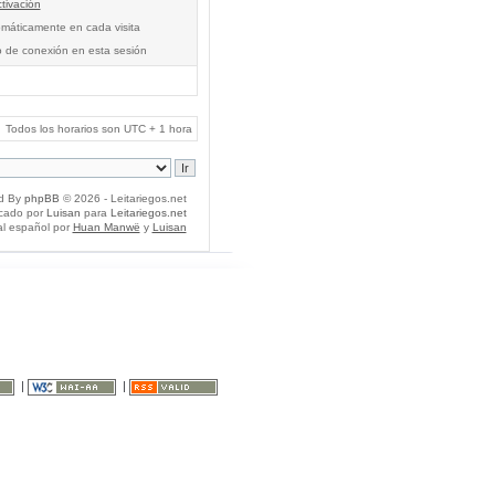
tivación
tomáticamente en cada visita
o de conexión en esta sesión
Todos los horarios son UTC + 1 hora
d By
phpBB
© 2026 - Leitariegos.net
icado por
Luisan
para
Leitariegos.net
al español por
Huan Manwë
y
Luisan
|
|