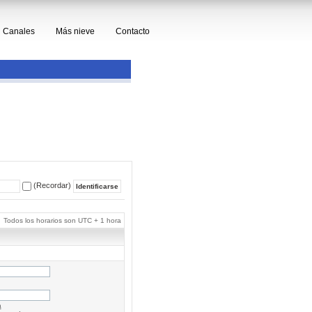
Canales
Más nieve
Contacto
(Recordar)
Todos los horarios son UTC + 1 hora
a