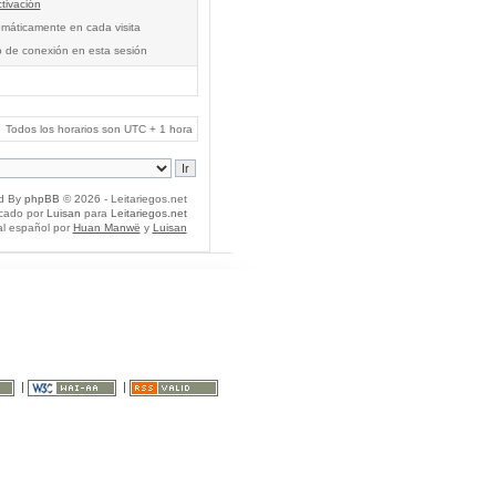
tivación
tomáticamente en cada visita
o de conexión en esta sesión
Todos los horarios son UTC + 1 hora
d By
phpBB
© 2026 - Leitariegos.net
icado por
Luisan
para
Leitariegos.net
al español por
Huan Manwë
y
Luisan
|
|