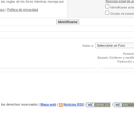
Reenviar email de ac
a las reglas de los foros mientras navega por
Identificarse au
uso
|
Política de privacidad
Ocultar mi estad
Saltar a:
Powere
Basado 2Unilever y modif
Traducción 
los derechos reservados |
Mapa web
|
Noticias RSS
|
|