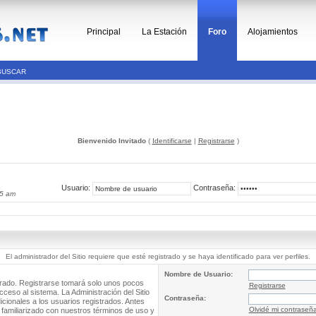
Principal
La Estación
Foro
Alojamientos
BUSCAR
Bienvenido Invitado
(
Identificarse
|
Registrarse
)
Usuario:
Contraseña:
35 am
El administrador del Sitio requiere que esté registrado y se haya identificado para ver perfiles.
Nombre de Usuario:
trado. Registrarse tomará solo unos pocos
Registrarse
cceso al sistema. La Administración del Sitio
Contraseña:
ionales a los usuarios registrados. Antes
Olvidé mi contraseñ
 familiarizado con nuestros términos de uso y