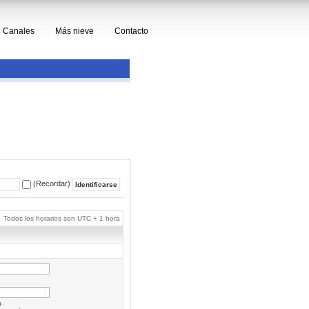
Canales
Más nieve
Contacto
(Recordar)
Todos los horarios son UTC + 1 hora
a