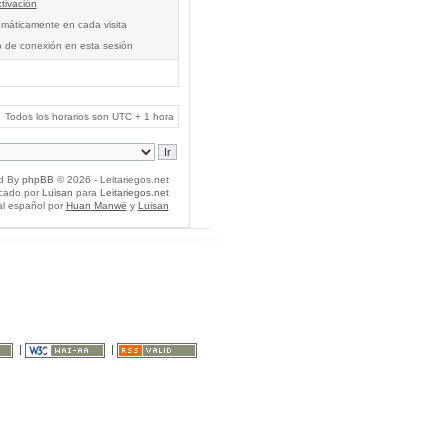
tivación
tomáticamente en cada visita
o de conexión en esta sesión
Todos los horarios son UTC + 1 hora
d By
phpBB
© 2026 - Leitariegos.net
icado por
Luisan
para
Leitariegos.net
al español por
Huan Manwë
y
Luisan
|
|