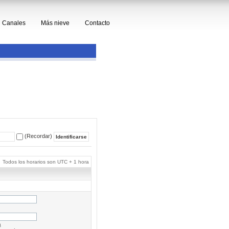
Canales
Más nieve
Contacto
(Recordar)
Todos los horarios son UTC + 1 hora
a