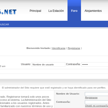
Principal
La Estación
Foro
Alojamientos
BUSCAR
Bienvenido Invitado
(
Identificarse
|
Registrarse
)
Usuario:
Contraseña:
30 am
El administrador del Sitio requiere que esté registrado y se haya identificado para ver perfiles.
Nombre de Usuario:
trado. Registrarse tomará solo unos pocos
Registrarse
cceso al sistema. La Administración del Sitio
Contraseña:
ionales a los usuarios registrados. Antes
Olvidé mi contraseñ
 familiarizado con nuestros términos de uso y