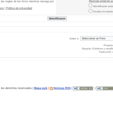
Reenviar email de ac
a las reglas de los foros mientras navega por
Identificarse au
uso
|
Política de privacidad
Ocultar mi estad
Saltar a:
Powere
Basado 2Unilever y modif
Traducción 
los derechos reservados |
Mapa web
|
Noticias RSS
|
|