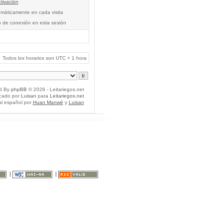
tivación
tomáticamente en cada visita
o de conexión en esta sesión
Todos los horarios son UTC + 1 hora
d By
phpBB
© 2026 - Leitariegos.net
icado por
Luisan
para
Leitariegos.net
al español por
Huan Manwë
y
Luisan
|
|