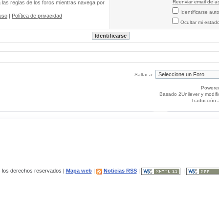
Reenviar email de ac
a las reglas de los foros mientras navega por
Identificarse au
uso
|
Política de privacidad
Ocultar mi estad
Saltar a:
Powere
Basado 2Unilever y modif
Traducción 
los derechos reservados |
Mapa web
|
Noticias RSS
|
|