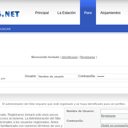
Principal
La Estación
Foro
Alojamientos
BUSCAR
Bienvenido Invitado
(
Identificarse
|
Registrarse
)
Usuario:
Contraseña:
2 pm
El administrador del Sitio requiere que esté registrado y se haya identificado para ver perfiles.
Nombre de Usuario:
trado. Registrarse tomará solo unos pocos
Registrarse
cceso al sistema. La Administración del Sitio
Contraseña:
ionales a los usuarios registrados. Antes
Olvidé mi contraseñ
 familiarizado con nuestros términos de uso y