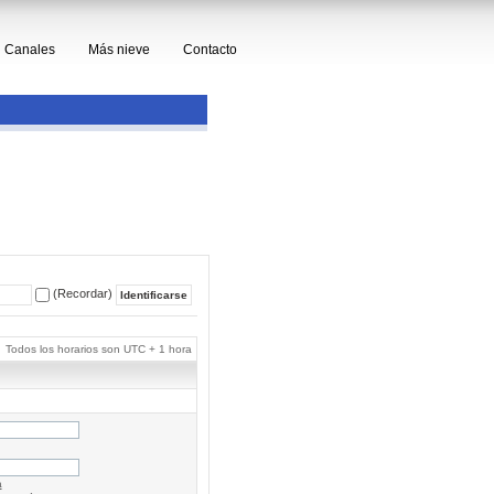
Canales
Más nieve
Contacto
(Recordar)
Todos los horarios son UTC + 1 hora
a