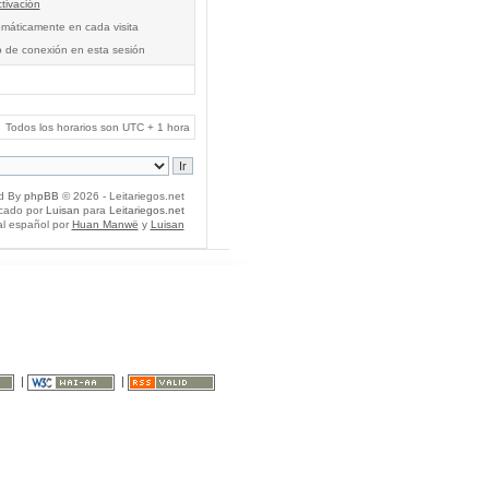
tivación
tomáticamente en cada visita
o de conexión en esta sesión
Todos los horarios son UTC + 1 hora
d By
phpBB
© 2026 - Leitariegos.net
icado por
Luisan
para
Leitariegos.net
al español por
Huan Manwë
y
Luisan
|
|