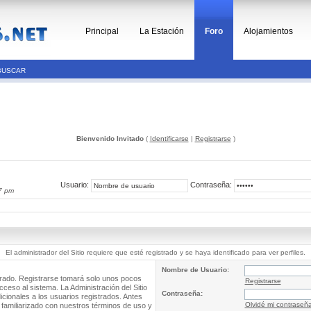
Principal
La Estación
Foro
Alojamientos
BUSCAR
Bienvenido Invitado
(
Identificarse
|
Registrarse
)
Usuario:
Contraseña:
7 pm
El administrador del Sitio requiere que esté registrado y se haya identificado para ver perfiles.
Nombre de Usuario:
trado. Registrarse tomará solo unos pocos
Registrarse
cceso al sistema. La Administración del Sitio
Contraseña:
ionales a los usuarios registrados. Antes
Olvidé mi contraseñ
 familiarizado con nuestros términos de uso y