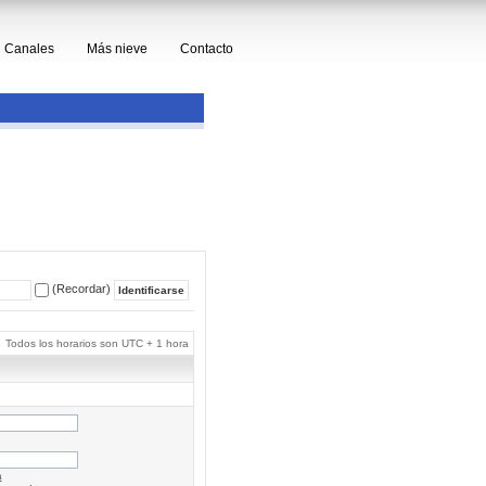
Canales
Más nieve
Contacto
(Recordar)
Todos los horarios son UTC + 1 hora
a