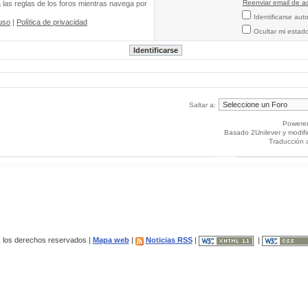
Reenviar email de ac
a las reglas de los foros mientras navega por
Identificarse au
uso
|
Política de privacidad
Ocultar mi estad
Saltar a:
Powere
Basado 2Unilever y modif
Traducción 
los derechos reservados |
Mapa web
|
Noticias RSS
|
|