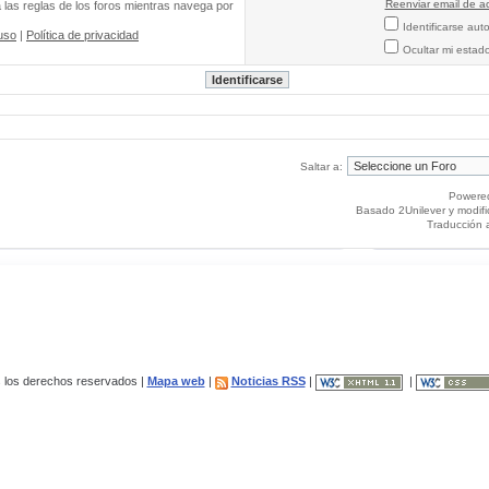
Reenviar email de ac
a las reglas de los foros mientras navega por
Identificarse au
uso
|
Política de privacidad
Ocultar mi estad
Saltar a:
Powere
Basado 2Unilever y modif
Traducción 
los derechos reservados |
Mapa web
|
Noticias RSS
|
|