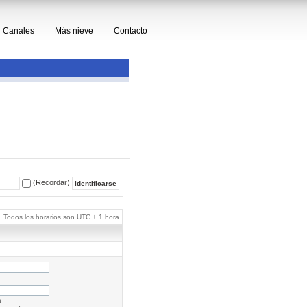
Canales
Más nieve
Contacto
(Recordar)
Todos los horarios son UTC + 1 hora
a