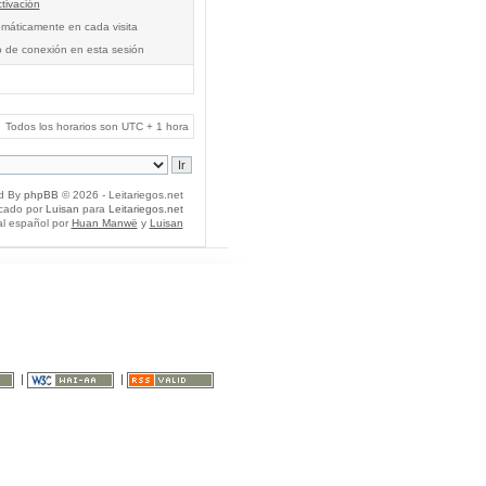
tivación
tomáticamente en cada visita
o de conexión en esta sesión
Todos los horarios son UTC + 1 hora
d By
phpBB
© 2026 - Leitariegos.net
icado por
Luisan
para
Leitariegos.net
al español por
Huan Manwë
y
Luisan
|
|