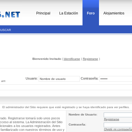
Principal
La Estación
Foro
Alojamientos
BUSCAR
Bienvenido Invitado
(
Identificarse
|
Registrarse
)
Usuario:
Contraseña:
4 am
El administrador del Sitio requiere que esté registrado y se haya identificado para ver perfiles.
Nombre de Usuario:
trado. Registrarse tomará solo unos pocos
Registrarse
cceso al sistema. La Administración del Sitio
Contraseña:
ionales a los usuarios registrados. Antes
Olvidé mi contraseñ
 familiarizado con nuestros términos de uso y