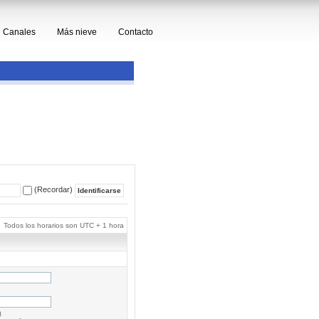
Canales
Más nieve
Contacto
(Recordar)
Todos los horarios son UTC + 1 hora
a