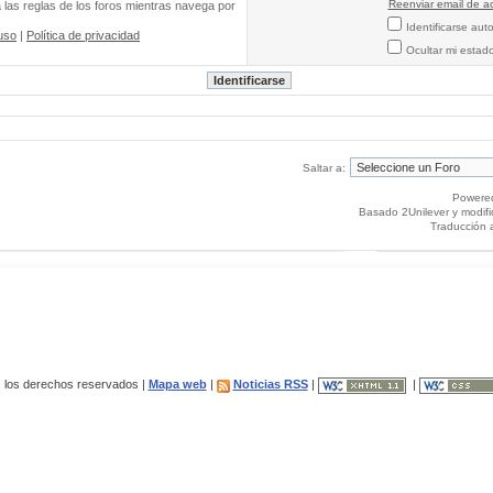
Reenviar email de ac
a las reglas de los foros mientras navega por
Identificarse au
uso
|
Política de privacidad
Ocultar mi estad
Saltar a:
Powere
Basado 2Unilever y modif
Traducción 
los derechos reservados |
Mapa web
|
Noticias RSS
|
|