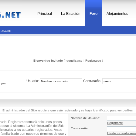
Principal
La Estación
Foro
Alojamientos
BUSCAR
Bienvenido Invitado
(
Identificarse
|
Registrarse
)
Usuario:
Contraseña:
7 pm
El administrador del Sitio requiere que esté registrado y se haya identificado para ver perfiles.
Nombre de Usuario:
trado. Registrarse tomará solo unos pocos
Registrarse
cceso al sistema. La Administración del Sitio
Contraseña:
ionales a los usuarios registrados. Antes
Olvidé mi contraseñ
 familiarizado con nuestros términos de uso y