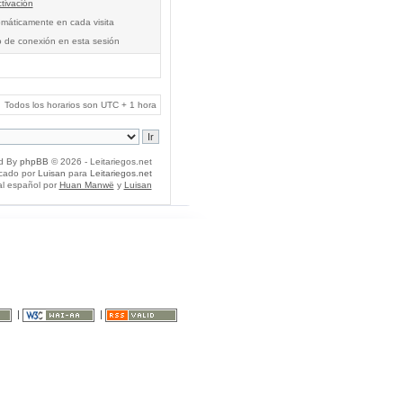
tivación
tomáticamente en cada visita
o de conexión en esta sesión
Todos los horarios son UTC + 1 hora
d By
phpBB
© 2026 - Leitariegos.net
icado por
Luisan
para
Leitariegos.net
al español por
Huan Manwë
y
Luisan
|
|