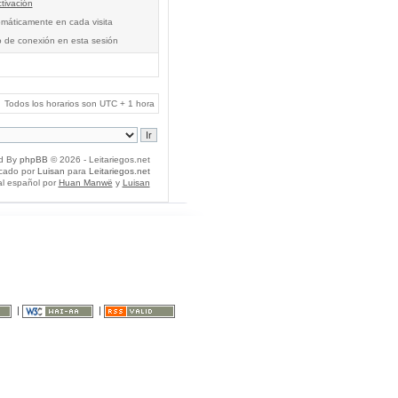
tivación
tomáticamente en cada visita
o de conexión en esta sesión
Todos los horarios son UTC + 1 hora
d By
phpBB
© 2026 - Leitariegos.net
icado por
Luisan
para
Leitariegos.net
al español por
Huan Manwë
y
Luisan
|
|