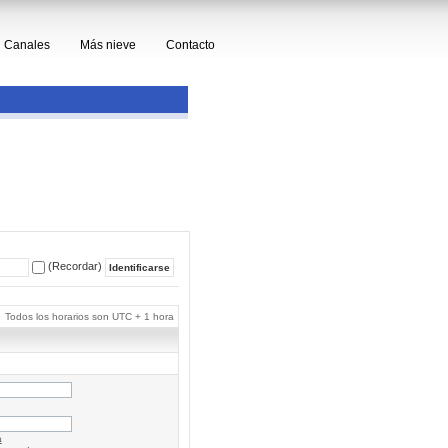
Canales
Más nieve
Contacto
(Recordar)
Todos los horarios son UTC + 1 hora
a