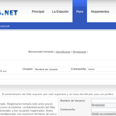
Principal
La Estación
Foro
Alojamientos
BUSCAR
Bienvenido Invitado
(
Identificarse
|
Registrarse
)
Usuario:
Contraseña:
38 am
El administrador del Sitio requiere que esté registrado y se haya identificado para ver perfiles.
Nombre de Usuario:
trado. Registrarse tomará solo unos pocos
Registrarse
cceso al sistema. La Administración del Sitio
Contraseña:
ionales a los usuarios registrados. Antes
Olvidé mi contraseñ
 familiarizado con nuestros términos de uso y