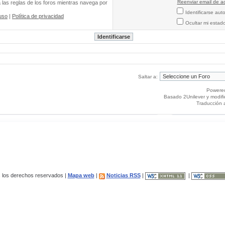
Reenviar email de ac
a las reglas de los foros mientras navega por
Identificarse au
uso
|
Política de privacidad
Ocultar mi estad
Saltar a:
Powere
Basado 2Unilever y modif
Traducción 
los derechos reservados |
Mapa web
|
Noticias RSS
|
|