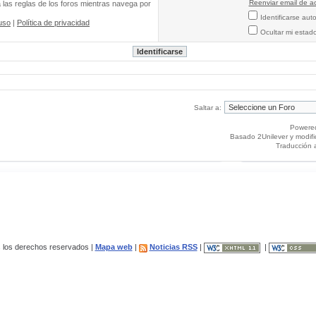
Reenviar email de ac
a las reglas de los foros mientras navega por
Identificarse au
uso
|
Política de privacidad
Ocultar mi estad
Saltar a:
Powere
Basado 2Unilever y modif
Traducción 
los derechos reservados |
Mapa web
|
Noticias RSS
|
|