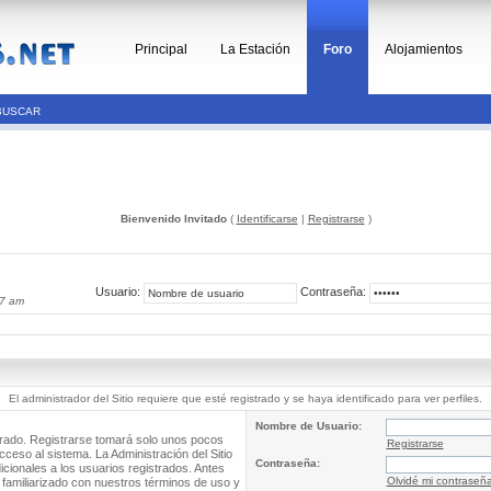
Principal
La Estación
Foro
Alojamientos
BUSCAR
Bienvenido Invitado
(
Identificarse
|
Registrarse
)
Usuario:
Contraseña:
37 am
El administrador del Sitio requiere que esté registrado y se haya identificado para ver perfiles.
Nombre de Usuario:
trado. Registrarse tomará solo unos pocos
Registrarse
cceso al sistema. La Administración del Sitio
Contraseña:
ionales a los usuarios registrados. Antes
Olvidé mi contraseñ
 familiarizado con nuestros términos de uso y