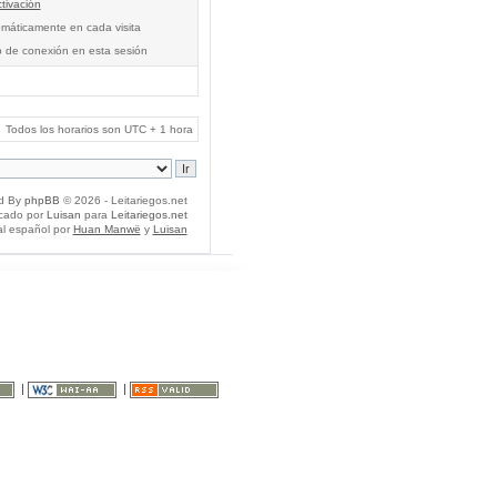
tivación
tomáticamente en cada visita
o de conexión en esta sesión
Todos los horarios son UTC + 1 hora
d By
phpBB
© 2026 - Leitariegos.net
icado por
Luisan
para
Leitariegos.net
al español por
Huan Manwë
y
Luisan
|
|