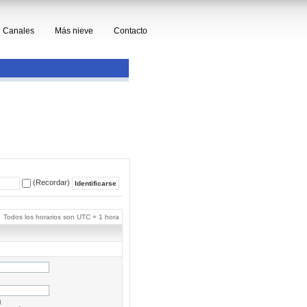
Canales
Más nieve
Contacto
(Recordar)
Todos los horarios son UTC + 1 hora
a