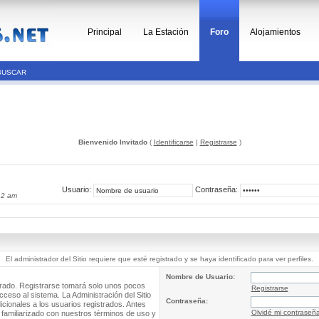
Principal
La Estación
Foro
Alojamientos
BUSCAR
Bienvenido Invitado
(
Identificarse
|
Registrarse
)
Usuario:
Contraseña:
12 am
El administrador del Sitio requiere que esté registrado y se haya identificado para ver perfiles.
Nombre de Usuario:
trado. Registrarse tomará solo unos pocos
Registrarse
cceso al sistema. La Administración del Sitio
Contraseña:
ionales a los usuarios registrados. Antes
Olvidé mi contraseñ
 familiarizado con nuestros términos de uso y