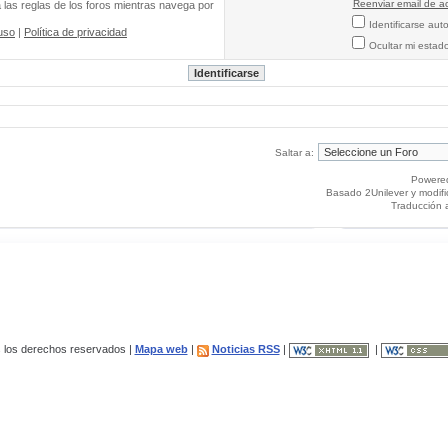
Reenviar email de ac
a las reglas de los foros mientras navega por
Identificarse au
uso
|
Política de privacidad
Ocultar mi estad
Saltar a:
Powere
Basado 2Unilever y modif
Traducción 
los derechos reservados |
Mapa web
|
Noticias RSS
|
|