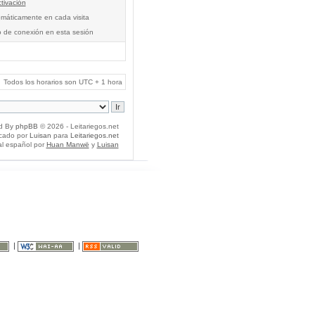
tivación
tomáticamente en cada visita
o de conexión en esta sesión
Todos los horarios son UTC + 1 hora
d By
phpBB
© 2026 - Leitariegos.net
icado por
Luisan
para
Leitariegos.net
al español por
Huan Manwë
y
Luisan
|
|