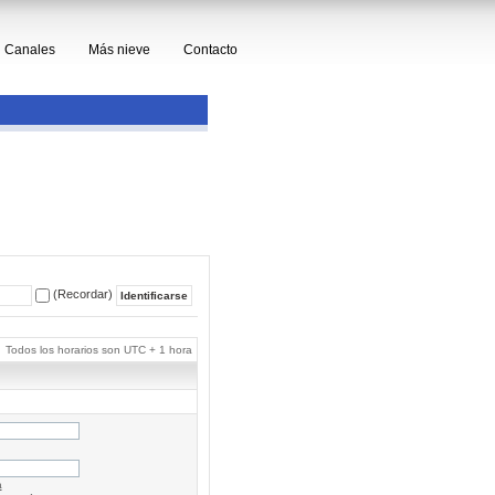
Canales
Más nieve
Contacto
(Recordar)
Todos los horarios son UTC + 1 hora
a