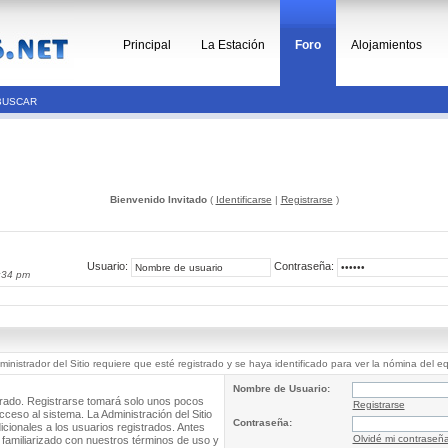
Principal
La Estación
Foro
Alojamientos
BUSCAR
Bienvenido Invitado
(
Identificarse
|
Registrarse
)
Usuario:
Contraseña:
:34 pm
ministrador del Sitio requiere que esté registrado y se haya identificado para ver la nómina del e
Nombre de Usuario:
trado. Registrarse tomará solo unos pocos
Registrarse
cceso al sistema. La Administración del Sitio
Contraseña:
ionales a los usuarios registrados. Antes
Olvidé mi contraseñ
 familiarizado con nuestros términos de uso y