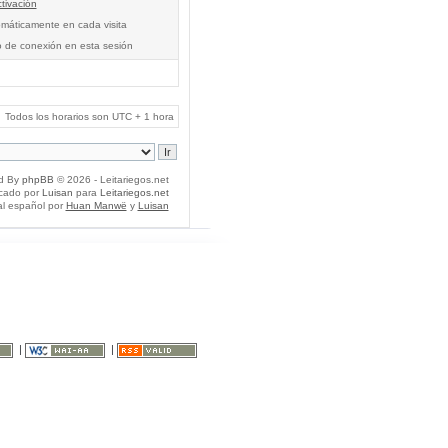
tivación
tomáticamente en cada visita
o de conexión en esta sesión
Todos los horarios son UTC + 1 hora
d By
phpBB
© 2026 - Leitariegos.net
icado por
Luisan
para
Leitariegos.net
al español por
Huan Manwë
y
Luisan
|
|