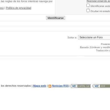
Reenviar email de ac
a las reglas de los foros mientras navega por
Identificarse au
uso
|
Política de privacidad
Ocultar mi estad
Saltar a:
Powere
Basado 2Unilever y modif
Traducción 
los derechos reservados |
Mapa web
|
Noticias RSS
|
|