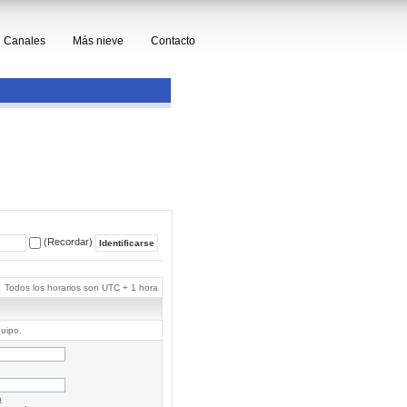
Canales
Más nieve
Contacto
(Recordar)
Todos los horarios son UTC + 1 hora
quipo.
a