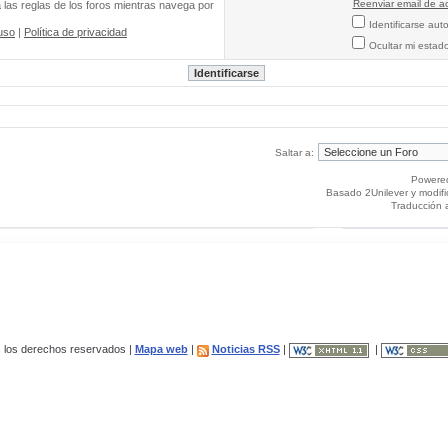
Reenviar email de ac
a las reglas de los foros mientras navega por
Identificarse au
uso
|
Política de privacidad
Ocultar mi estad
Saltar a:
Powere
Basado 2Unilever y modif
Traducción 
los derechos reservados |
Mapa web
|
Noticias RSS
|
|