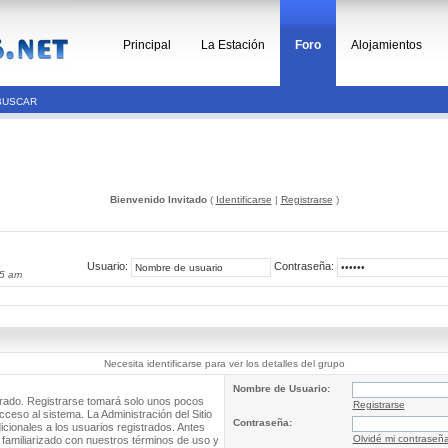
Principal
La Estación
Foro
Alojamientos
BUSCAR
Bienvenido Invitado
(
Identificarse
|
Registrarse
)
Usuario:
Contraseña:
45 am
Necesita identificarse para ver los detalles del grupo
Nombre de Usuario:
trado. Registrarse tomará solo unos pocos
Registrarse
cceso al sistema. La Administración del Sitio
Contraseña:
ionales a los usuarios registrados. Antes
Olvidé mi contraseñ
 familiarizado con nuestros términos de uso y