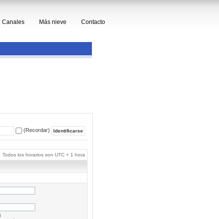
Canales
Más nieve
Contacto
(Recordar)
Todos los horarios son UTC + 1 hora
a