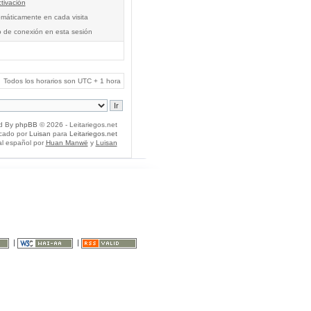
tivación
tomáticamente en cada visita
o de conexión en esta sesión
Todos los horarios son UTC + 1 hora
d By
phpBB
© 2026 - Leitariegos.net
icado por
Luisan
para
Leitariegos.net
al español por
Huan Manwë
y
Luisan
|
|