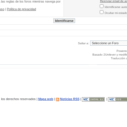
Reenviar email de ac
a las reglas de los foros mientras navega por
Identificarse au
uso
|
Política de privacidad
Ocultar mi estad
Saltar a:
Powere
Basado 2Unilever y modif
Traducción 
los derechos reservados |
Mapa web
|
Noticias RSS
|
|