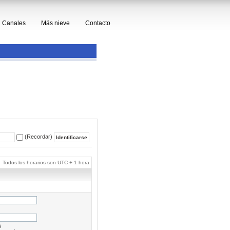
Canales
Más nieve
Contacto
(Recordar)
Todos los horarios son UTC + 1 hora
a