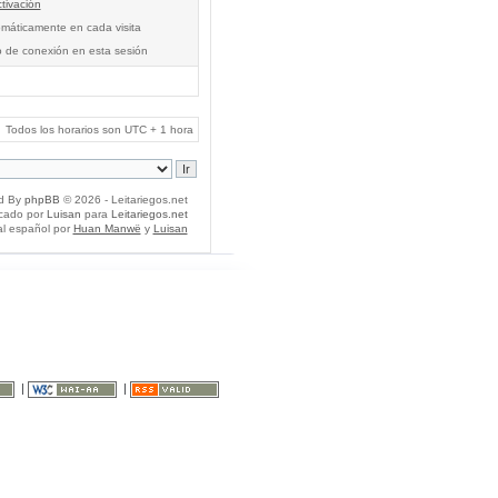
tivación
tomáticamente en cada visita
o de conexión en esta sesión
Todos los horarios son UTC + 1 hora
d By
phpBB
© 2026 - Leitariegos.net
icado por
Luisan
para
Leitariegos.net
al español por
Huan Manwë
y
Luisan
|
|