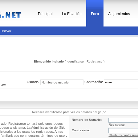
Principal
La Estación
Foro
Alojamientos
BUSCAR
Bienvenido Invitado
(
Identificarse
|
Registrarse
)
Usuario:
Contraseña:
8 am
Necesita identificarse para ver los detalles del grupo
Nombre de Usuario:
trado. Registrarse tomará solo unos pocos
Registrarse
cceso al sistema. La Administración del Sitio
Contraseña:
ionales a los usuarios registrados. Antes
Olvidé mi contraseñ
 familiarizado con nuestros términos de uso y