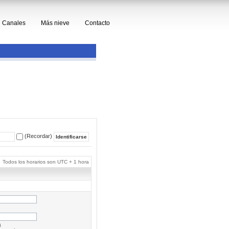
Canales
Más nieve
Contacto
(Recordar)
Todos los horarios son UTC + 1 hora
a