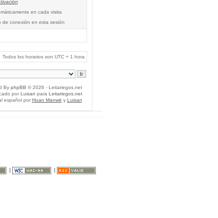
tivación
tomáticamente en cada visita
o de conexión en esta sesión
Todos los horarios son UTC + 1 hora
d By
phpBB
© 2026 - Leitariegos.net
icado por
Luisan
para
Leitariegos.net
al español por
Huan Manwë
y
Luisan
|
|