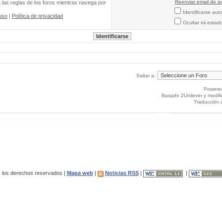
Reenviar email de ac
a las reglas de los foros mientras navega por
Identificarse au
uso
|
Política de privacidad
Ocultar mi estad
Saltar a:
Powere
Basado 2Unilever y modif
Traducción 
los derechos reservados |
Mapa web
|
Noticias RSS
|
|