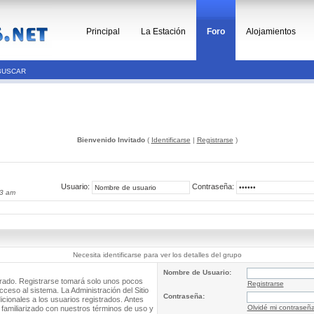
Principal
La Estación
Foro
Alojamientos
BUSCAR
Bienvenido Invitado
(
Identificarse
|
Registrarse
)
Usuario:
Contraseña:
43 am
Necesita identificarse para ver los detalles del grupo
Nombre de Usuario:
trado. Registrarse tomará solo unos pocos
Registrarse
cceso al sistema. La Administración del Sitio
Contraseña:
ionales a los usuarios registrados. Antes
Olvidé mi contraseñ
 familiarizado con nuestros términos de uso y