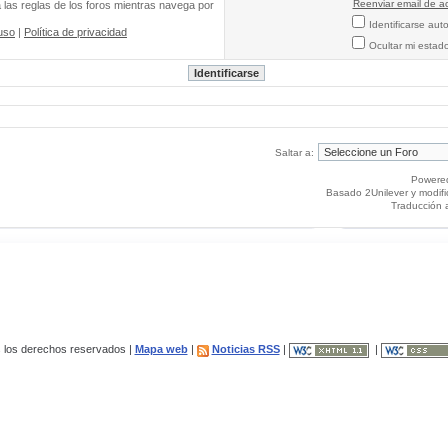
Reenviar email de ac
a las reglas de los foros mientras navega por
Identificarse au
uso
|
Política de privacidad
Ocultar mi estad
Saltar a:
Powere
Basado 2Unilever y modif
Traducción 
los derechos reservados |
Mapa web
|
Noticias RSS
|
|