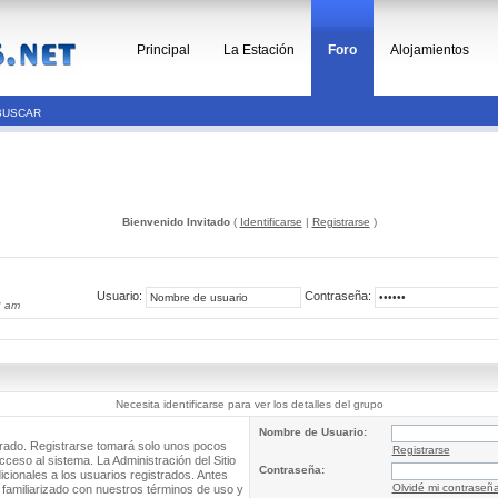
Principal
La Estación
Foro
Alojamientos
BUSCAR
Bienvenido Invitado
(
Identificarse
|
Registrarse
)
Usuario:
Contraseña:
2 am
Necesita identificarse para ver los detalles del grupo
Nombre de Usuario:
trado. Registrarse tomará solo unos pocos
Registrarse
cceso al sistema. La Administración del Sitio
Contraseña:
ionales a los usuarios registrados. Antes
Olvidé mi contraseñ
 familiarizado con nuestros términos de uso y