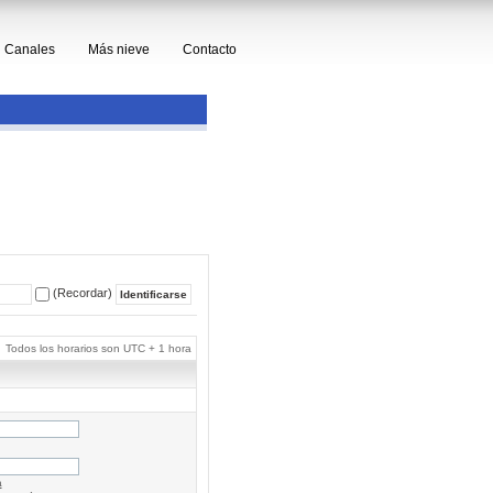
Canales
Más nieve
Contacto
(Recordar)
Todos los horarios son UTC + 1 hora
a