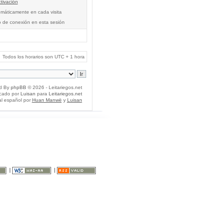
tivación
tomáticamente en cada visita
o de conexión en esta sesión
Todos los horarios son UTC + 1 hora
d By
phpBB
© 2026 - Leitariegos.net
icado por
Luisan
para
Leitariegos.net
al español por
Huan Manwë
y
Luisan
|
|