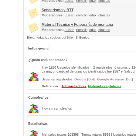
Moderadores:
Luisan
,
riomolin
,
edax
,
chustas
Senderismo y BTT
Moderadores:
Luisan
,
riomolin
,
edax
,
chustas
Material Técnico y Fotografía de montaña
Moderadores:
Luisan
,
riomolin
,
edax
,
chustas
Borrar todas las cookies del Sitio
|
El Equipo
Índice general
¿Quién está conectado?
Hay
1250
Usuarios identificados :: 2 registrados, 0 ocultos y 1
La mayor cantidad de usuarios identificados fue
2557
el Sab Jul
Usuarios registrados:
Google [Bot]
,
Google Adsense [Bot]
Referencia ::
Administradores
,
Moderadores globales
Cumpleaños
Hoy sin cumpleaños
Estadísticas
Mensajes totales
108308
| Temas totales
8588
| Usuarios total