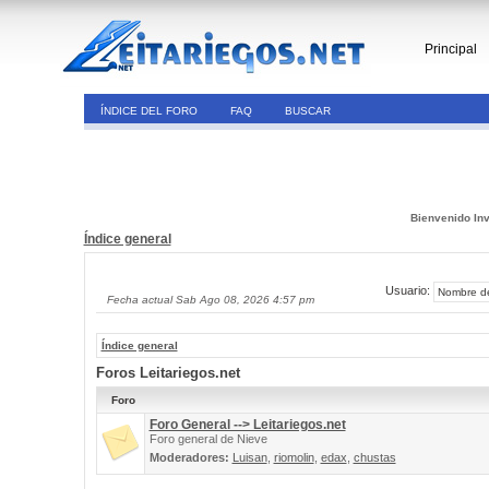
Principal
ÍNDICE DEL FORO
FAQ
BUSCAR
Bienvenido Inv
Índice general
Usuario:
Fecha actual Sab Ago 08, 2026 4:57 pm
Índice general
Foros Leitariegos.net
Foro
Foro General --> Leitariegos.net
Foro general de Nieve
Moderadores:
Luisan
,
riomolin
,
edax
,
chustas