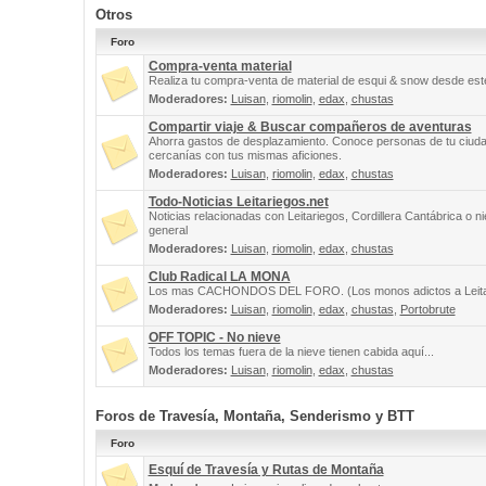
Otros
Foro
Compra-venta material
Realiza tu compra-venta de material de esqui & snow desde este
Moderadores:
Luisan
,
riomolin
,
edax
,
chustas
Compartir viaje & Buscar compañeros de aventuras
Ahorra gastos de desplazamiento. Conoce personas de tu ciuda
cercanías con tus mismas aficiones.
Moderadores:
Luisan
,
riomolin
,
edax
,
chustas
Todo-Noticias Leitariegos.net
Noticias relacionadas con Leitariegos, Cordillera Cantábrica o n
general
Moderadores:
Luisan
,
riomolin
,
edax
,
chustas
Club Radical LA MONA
Los mas CACHONDOS DEL FORO. (Los monos adictos a Leita
Moderadores:
Luisan
,
riomolin
,
edax
,
chustas
,
Portobrute
OFF TOPIC - No nieve
Todos los temas fuera de la nieve tienen cabida aquí...
Moderadores:
Luisan
,
riomolin
,
edax
,
chustas
Foros de Travesía, Montaña, Senderismo y BTT
Foro
Esquí de Travesía y Rutas de Montaña