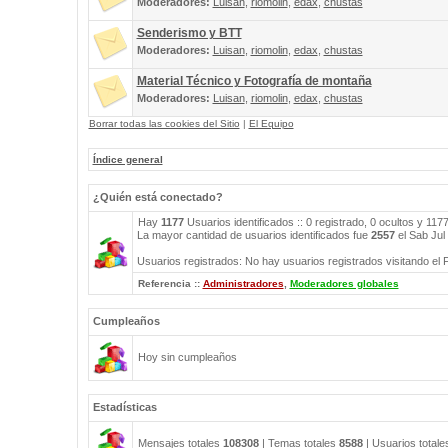
Moderadores:
Luisan
,
riomolin
,
edax
,
chustas
Senderismo y BTT
Moderadores:
Luisan
,
riomolin
,
edax
,
chustas
Material Técnico y Fotografía de montaña
Moderadores:
Luisan
,
riomolin
,
edax
,
chustas
Borrar todas las cookies del Sitio
|
El Equipo
Índice general
¿Quién está conectado?
Hay
1177
Usuarios identificados :: 0 registrado, 0 ocultos y 117
La mayor cantidad de usuarios identificados fue
2557
el Sab Jul
Usuarios registrados: No hay usuarios registrados visitando el 
Referencia ::
Administradores
,
Moderadores globales
Cumpleaños
Hoy sin cumpleaños
Estadísticas
Mensajes totales
108308
| Temas totales
8588
| Usuarios total