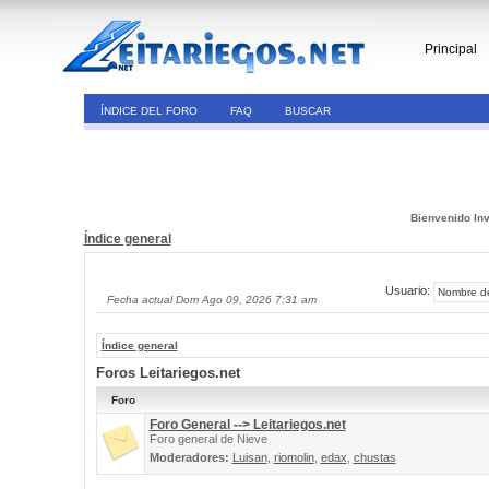
Principal
ÍNDICE DEL FORO
FAQ
BUSCAR
Bienvenido Inv
Índice general
Usuario:
Fecha actual Dom Ago 09, 2026 7:31 am
Índice general
Foros Leitariegos.net
Foro
Foro General --> Leitariegos.net
Foro general de Nieve
Moderadores:
Luisan
,
riomolin
,
edax
,
chustas