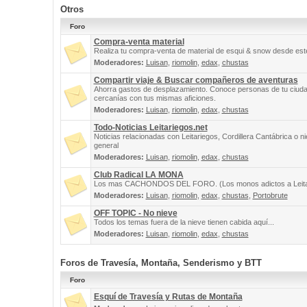
Otros
Foro
Compra-venta material
Realiza tu compra-venta de material de esqui & snow desde este
Moderadores:
Luisan
,
riomolin
,
edax
,
chustas
Compartir viaje & Buscar compañeros de aventuras
Ahorra gastos de desplazamiento. Conoce personas de tu ciuda
cercanías con tus mismas aficiones.
Moderadores:
Luisan
,
riomolin
,
edax
,
chustas
Todo-Noticias Leitariegos.net
Noticias relacionadas con Leitariegos, Cordillera Cantábrica o n
general
Moderadores:
Luisan
,
riomolin
,
edax
,
chustas
Club Radical LA MONA
Los mas CACHONDOS DEL FORO. (Los monos adictos a Leita
Moderadores:
Luisan
,
riomolin
,
edax
,
chustas
,
Portobrute
OFF TOPIC - No nieve
Todos los temas fuera de la nieve tienen cabida aquí...
Moderadores:
Luisan
,
riomolin
,
edax
,
chustas
Foros de Travesía, Montaña, Senderismo y BTT
Foro
Esquí de Travesía y Rutas de Montaña