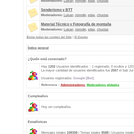
Moderadores:
Luisan
,
riomolin
,
edax
,
chustas
Senderismo y BTT
Moderadores:
Luisan
,
riomolin
,
edax
,
chustas
Material Técnico y Fotografía de montaña
Moderadores:
Luisan
,
riomolin
,
edax
,
chustas
Borrar todas las cookies del Sitio
|
El Equipo
Índice general
¿Quién está conectado?
Hay
1202
Usuarios identificados :: 1 registrado, 0 ocultos y 12
La mayor cantidad de usuarios identificados fue
2557
el Sab Jul
Usuarios registrados:
Google [Bot]
Referencia ::
Administradores
,
Moderadores globales
Cumpleaños
Hoy sin cumpleaños
Estadísticas
Mensajes totales
108308
| Temas totales
8588
| Usuarios total