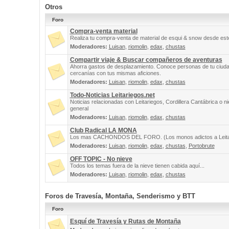
Otros
Foro
Compra-venta material
Realiza tu compra-venta de material de esqui & snow desde este
Moderadores:
Luisan
,
riomolin
,
edax
,
chustas
Compartir viaje & Buscar compañeros de aventuras
Ahorra gastos de desplazamiento. Conoce personas de tu ciuda
cercanías con tus mismas aficiones.
Moderadores:
Luisan
,
riomolin
,
edax
,
chustas
Todo-Noticias Leitariegos.net
Noticias relacionadas con Leitariegos, Cordillera Cantábrica o n
general
Moderadores:
Luisan
,
riomolin
,
edax
,
chustas
Club Radical LA MONA
Los mas CACHONDOS DEL FORO. (Los monos adictos a Leita
Moderadores:
Luisan
,
riomolin
,
edax
,
chustas
,
Portobrute
OFF TOPIC - No nieve
Todos los temas fuera de la nieve tienen cabida aquí...
Moderadores:
Luisan
,
riomolin
,
edax
,
chustas
Foros de Travesía, Montaña, Senderismo y BTT
Foro
Esquí de Travesía y Rutas de Montaña