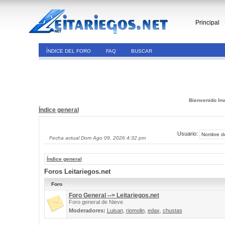
Principal
ÍNDICE DEL FORO
FAQ
BUSCAR
Bienvenido Inv
Índice general
Usuario:
Fecha actual Dom Ago 09, 2026 4:32 pm
Índice general
Foros Leitariegos.net
Foro
Foro General --> Leitariegos.net
Foro general de Nieve
Moderadores:
Luisan
,
riomolin
,
edax
,
chustas