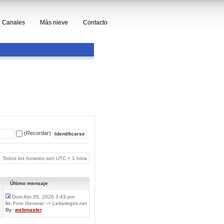
Canales
Más nieve
Contacto
(Recordar)
Todos los horarios son UTC + 1 hora
Último mensaje
Dom Abr 05, 2026 3:43 pm
In:
Foro General --> Leitariegos.net
By:
webmaster