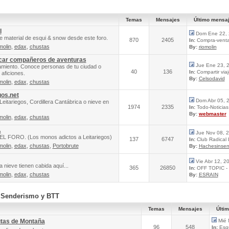
Temas
Mensajes
Último mensa
l
Dom Ene 22, 
e material de esqui & snow desde este foro.
870
2405
In:
Compra-venta 
molin
,
edax
,
chustas
By:
riomolin
scar compañeros de aventuras
Jue Ene 23, 
amiento. Conoce personas de tu ciudad o
40
136
In:
Compartir via
aficiones.
By:
Celsodavid
molin
,
edax
,
chustas
gos.net
Dom Abr 05, 
Leitariegos, Cordillera Cantábrica o nieve en
1974
2335
In:
Todo-Noticias 
By:
webmaster
molin
,
edax
,
chustas
A
Jue Nov 08, 
FORO. (Los monos adictos a Leitariegos)
137
6747
In:
Club Radical
molin
,
edax
,
chustas
,
Portobrute
By:
Hachesinsen
Vie Abr 12, 2
 nieve tienen cabida aquí...
365
26850
In:
OFF TOPIC - 
molin
,
edax
,
chustas
By:
ESRAIN
, Senderismo y BTT
Temas
Mensajes
Últi
utas de Montaña
Mié 
96
548
In:
Esqu