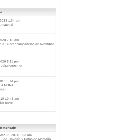
je
2023 1:34 am
material
2020 7:48 am
je & Buscar compañeros de aventuras
2026 8:11 pm
Leitariegos.net
2018 3:14 pm
 LA MONA
tido
019 10:48 am
No nieve
mo mensaje
Mar 23, 2016 8:03 am
í de Travesía y Rutas de Montaña