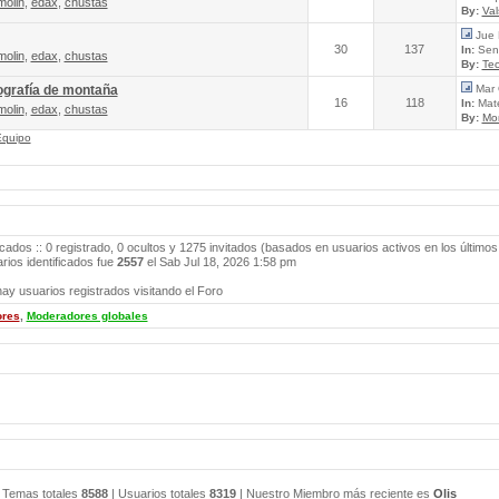
molin
,
edax
,
chustas
By:
Va
Jue 
30
137
In:
Send
molin
,
edax
,
chustas
By:
Tec
ografía de montaña
Mar 
16
118
In:
Mate
molin
,
edax
,
chustas
By:
Mo
Equipo
icados :: 0 registrado, 0 ocultos y 1275 invitados (basados en usuarios activos en los últimos
ios identificados fue
2557
el Sab Jul 18, 2026 1:58 pm
ay usuarios registrados visitando el Foro
ores
,
Moderadores globales
 Temas totales
8588
| Usuarios totales
8319
| Nuestro Miembro más reciente es
Olis