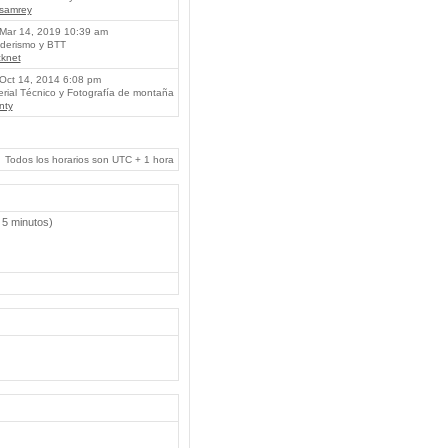
lsamrey
Mar 14, 2019 10:39 am
erismo y BTT
knet
Oct 14, 2014 6:08 pm
rial Técnico y Fotografía de montaña
nty
Todos los horarios son UTC + 1 hora
 5 minutos)