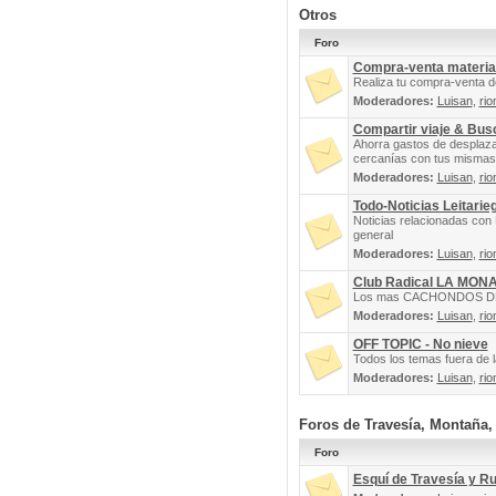
Otros
Foro
Compra-venta materia
Realiza tu compra-venta d
Moderadores:
Luisan
,
rio
Compartir viaje & Bu
Ahorra gastos de desplaz
cercanías con tus mismas 
Moderadores:
Luisan
,
rio
Todo-Noticias Leitarie
Noticias relacionadas con 
general
Moderadores:
Luisan
,
rio
Club Radical LA MON
Los mas CACHONDOS DEL 
Moderadores:
Luisan
,
rio
OFF TOPIC - No nieve
Todos los temas fuera de la
Moderadores:
Luisan
,
rio
Foros de Travesía, Montaña
Foro
Esquí de Travesía y R