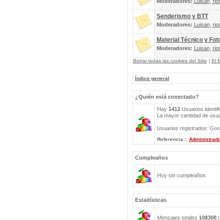
Moderadores:
Luisan
,
rio
Senderismo y BTT
Moderadores:
Luisan
,
rio
Material Técnico y Fot
Moderadores:
Luisan
,
rio
Borrar todas las cookies del Sitio
|
El 
Índice general
¿Quién está conectado?
Hay
1412
Usuarios identif
La mayor cantidad de usuar
Usuarios registrados:
Goo
Referencia ::
Administrad
Cumpleaños
Hoy sin cumpleaños
Estadísticas
Mensajes totales
108308
|