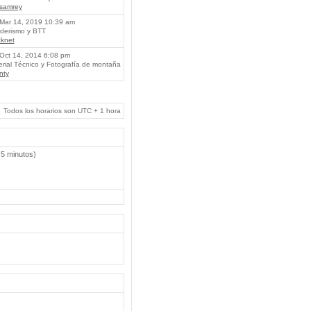
lsamrey
Mar 14, 2019 10:39 am
erismo y BTT
knet
Oct 14, 2014 6:08 pm
rial Técnico y Fotografía de montaña
nty
Todos los horarios son UTC + 1 hora
 5 minutos)