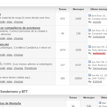
Temas
Mensajes
Último mensa
l
Dom Ene 22, 
e material de esqui & snow desde este foro.
870
2405
In:
Compra-venta 
molin
,
edax
,
chustas
By:
riomolin
scar compañeros de aventuras
Jue Ene 23, 
amiento. Conoce personas de tu ciudad o
40
136
In:
Compartir via
aficiones.
By:
Celsodavid
molin
,
edax
,
chustas
gos.net
Dom Abr 05, 
Leitariegos, Cordillera Cantábrica o nieve en
1974
2335
In:
Todo-Noticias 
By:
webmaster
molin
,
edax
,
chustas
A
Jue Nov 08, 
FORO. (Los monos adictos a Leitariegos)
137
6747
In:
Club Radical
molin
,
edax
,
chustas
,
Portobrute
By:
Hachesinsen
Vie Abr 12, 2
 nieve tienen cabida aquí...
365
26850
In:
OFF TOPIC - 
molin
,
edax
,
chustas
By:
ESRAIN
, Senderismo y BTT
Temas
Mensajes
Últi
utas de Montaña
Mié 
96
548
In:
Esqu