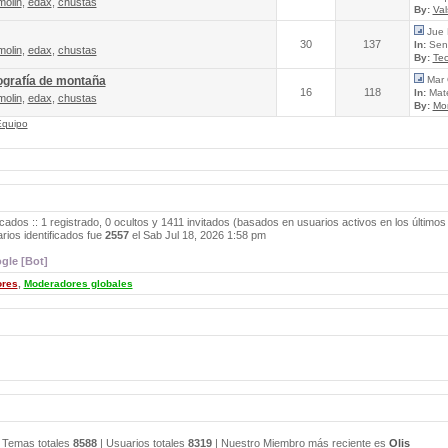
molin
,
edax
,
chustas
By:
Va
Jue 
30
137
In:
Send
molin
,
edax
,
chustas
By:
Tec
ografía de montaña
Mar 
16
118
In:
Mate
molin
,
edax
,
chustas
By:
Mo
Equipo
icados :: 1 registrado, 0 ocultos y 1411 invitados (basados en usuarios activos en los últimos
ios identificados fue
2557
el Sab Jul 18, 2026 1:58 pm
gle [Bot]
ores
,
Moderadores globales
 Temas totales
8588
| Usuarios totales
8319
| Nuestro Miembro más reciente es
Olis