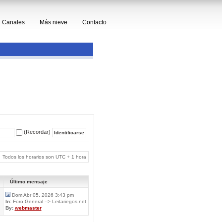
Canales
Más nieve
Contacto
(Recordar)
Todos los horarios son UTC + 1 hora
Último mensaje
Dom Abr 05, 2026 3:43 pm
In:
Foro General --> Leitariegos.net
By:
webmaster