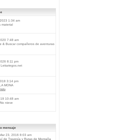
je
2023 1:34 am
material
2020 7:48 am
je & Buscar compañeros de aventuras
2026 8:11 pm
Leitariegos.net
2018 3:14 pm
 LA MONA
tido
019 10:48 am
No nieve
mo mensaje
Mar 23, 2016 8:03 am
í de Travesía y Rutas de Montaña