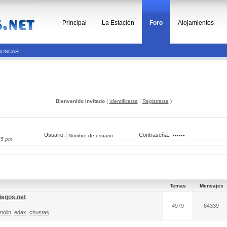
Principal
La Estación
Foro
Alojamientos
BUSCAR
Bienvenido Invitado
(
Identificarse
|
Registrarse
)
Usuario:
Contraseña:
25 pm
Temas
Mensajes
iegos.net
4979
64339
molin
,
edax
,
chustas