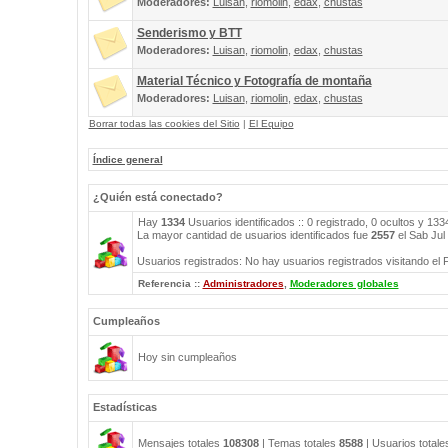
Moderadores:
Luisan
,
riomolin
,
edax
,
chustas
Senderismo y BTT
Moderadores:
Luisan
,
riomolin
,
edax
,
chustas
Material Técnico y Fotografía de montaña
Moderadores:
Luisan
,
riomolin
,
edax
,
chustas
Borrar todas las cookies del Sitio
|
El Equipo
Índice general
¿Quién está conectado?
Hay
1334
Usuarios identificados :: 0 registrado, 0 ocultos y 13
La mayor cantidad de usuarios identificados fue
2557
el Sab Jul
Usuarios registrados: No hay usuarios registrados visitando el 
Referencia ::
Administradores
,
Moderadores globales
Cumpleaños
Hoy sin cumpleaños
Estadísticas
Mensajes totales
108308
| Temas totales
8588
| Usuarios total