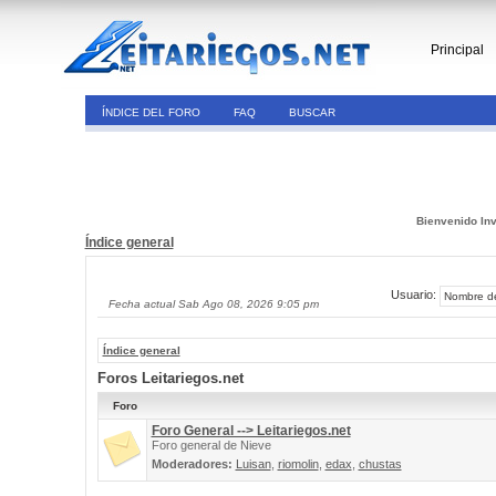
Principal
ÍNDICE DEL FORO
FAQ
BUSCAR
Bienvenido Inv
Índice general
Usuario:
Fecha actual Sab Ago 08, 2026 9:05 pm
Índice general
Foros Leitariegos.net
Foro
Foro General --> Leitariegos.net
Foro general de Nieve
Moderadores:
Luisan
,
riomolin
,
edax
,
chustas