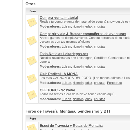
Otros
Foro
Compra-venta material
Realiza tu compra-venta de material de esqui & snow desde este
Moderadores:
Luisan
,
riomolin
,
edax
,
chustas
Compartir viaje & Buscar compañeros de aventuras
Ahorra gastos de desplazamiento. Conoce personas de tu ciuda
cercanías con tus mismas aficiones.
Moderadores:
Luisan
,
riomolin
,
edax
,
chustas
Todo-Noticias Leitariegos.net
Noticias relacionadas con Leitariegos, Cordillera Cantábrica o n
general
Moderadores:
Luisan
,
riomolin
,
edax
,
chustas
Club Radical LA MONA
Los mas CACHONDOS DEL FORO. (Los monos adictos a Leita
Moderadores:
Luisan
,
riomolin
,
edax
,
chustas
,
Portobrute
OFF TOPIC - No nieve
Todos los temas fuera de la nieve tienen cabida aquí...
Moderadores:
Luisan
,
riomolin
,
edax
,
chustas
Foros de Travesía, Montaña, Senderismo y BTT
Foro
Esquí de Travesía y Rutas de Montaña