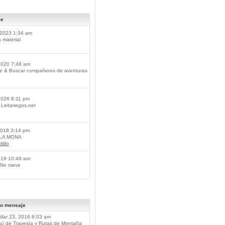
je
2023 1:34 am
material
2020 7:48 am
je & Buscar compañeros de aventuras
2026 8:11 pm
Leitariegos.net
2018 3:14 pm
 LA MONA
tido
019 10:48 am
No nieve
mo mensaje
Mar 23, 2016 8:03 am
í de Travesía y Rutas de Montaña