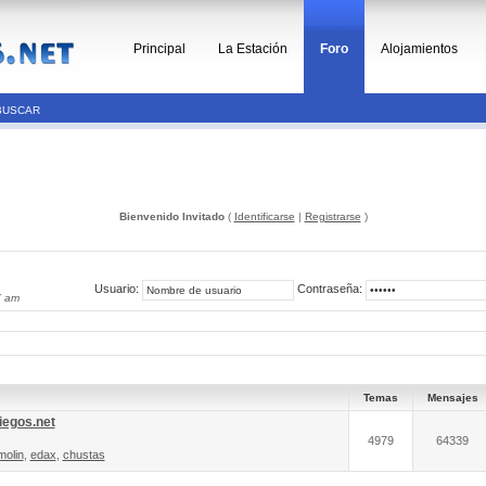
Principal
La Estación
Foro
Alojamientos
BUSCAR
Bienvenido Invitado
(
Identificarse
|
Registrarse
)
Usuario:
Contraseña:
7 am
Temas
Mensajes
iegos.net
4979
64339
molin
,
edax
,
chustas