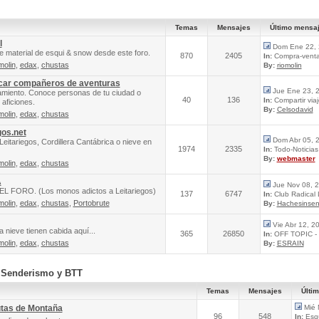
Temas
Mensajes
Último mensa
l
Dom Ene 22, 
e material de esqui & snow desde este foro.
870
2405
In:
Compra-venta 
molin
,
edax
,
chustas
By:
riomolin
scar compañeros de aventuras
Jue Ene 23, 
amiento. Conoce personas de tu ciudad o
40
136
In:
Compartir via
aficiones.
By:
Celsodavid
molin
,
edax
,
chustas
gos.net
Dom Abr 05, 
Leitariegos, Cordillera Cantábrica o nieve en
1974
2335
In:
Todo-Noticias 
By:
webmaster
molin
,
edax
,
chustas
A
Jue Nov 08, 
FORO. (Los monos adictos a Leitariegos)
137
6747
In:
Club Radical
molin
,
edax
,
chustas
,
Portobrute
By:
Hachesinsen
Vie Abr 12, 2
 nieve tienen cabida aquí...
365
26850
In:
OFF TOPIC - 
molin
,
edax
,
chustas
By:
ESRAIN
, Senderismo y BTT
Temas
Mensajes
Últi
utas de Montaña
Mié 
96
548
In:
Esqu