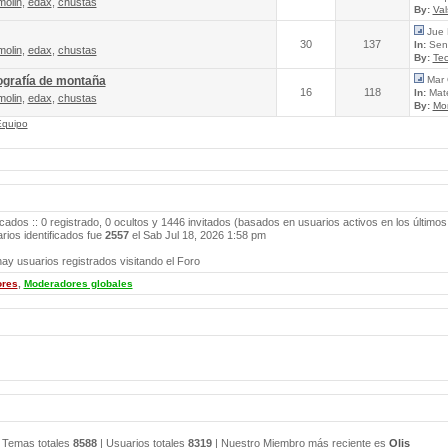
molin
,
edax
,
chustas
By:
Va
Jue 
30
137
In:
Send
molin
,
edax
,
chustas
By:
Tec
ografía de montaña
Mar 
16
118
In:
Mate
molin
,
edax
,
chustas
By:
Mo
Equipo
icados :: 0 registrado, 0 ocultos y 1446 invitados (basados en usuarios activos en los últimos
ios identificados fue
2557
el Sab Jul 18, 2026 1:58 pm
ay usuarios registrados visitando el Foro
ores
,
Moderadores globales
 Temas totales
8588
| Usuarios totales
8319
| Nuestro Miembro más reciente es
Olis