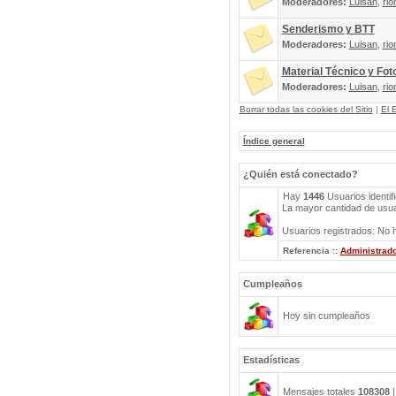
Moderadores:
Luisan
,
rio
Senderismo y BTT
Moderadores:
Luisan
,
rio
Material Técnico y Fot
Moderadores:
Luisan
,
rio
Borrar todas las cookies del Sitio
|
El 
Índice general
¿Quién está conectado?
Hay
1446
Usuarios identif
La mayor cantidad de usuar
Usuarios registrados: No h
Referencia ::
Administrad
Cumpleaños
Hoy sin cumpleaños
Estadísticas
Mensajes totales
108308
|