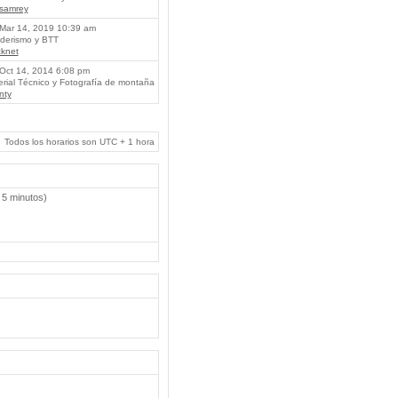
lsamrey
Mar 14, 2019 10:39 am
erismo y BTT
knet
Oct 14, 2014 6:08 pm
rial Técnico y Fotografía de montaña
nty
Todos los horarios son UTC + 1 hora
 5 minutos)