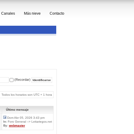
Canales
Más nieve
Contacto
(Recordar)
Todos los horarios son UTC + 1 hora
Último mensaje
Dom Abr 05, 2026 3:43 pm
In:
Foro General --> Leitariegos.net
By:
webmaster