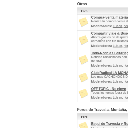
Otros
Foro
Compra-venta materia
Realiza tu compra-venta d
Moderadores:
Luisan
,
rio
Compartir viaje & Bu
Ahorra gastos de desplaz
cercanías con tus mismas 
Moderadores:
Luisan
,
rio
Todo-Noticias Leitarie
Noticias relacionadas con 
general
Moderadores:
Luisan
,
rio
Club Radical LA MON
Los mas CACHONDOS DEL 
Moderadores:
Luisan
,
rio
OFF TOPIC - No nieve
Todos los temas fuera de la
Moderadores:
Luisan
,
rio
Foros de Travesía, Montaña
Foro
Esquí de Travesía y R