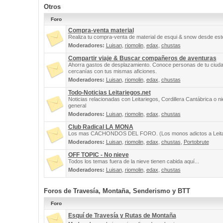
Otros
Foro
Compra-venta material
Realiza tu compra-venta de material de esqui & snow desde este
Moderadores:
Luisan
,
riomolin
,
edax
,
chustas
Compartir viaje & Buscar compañeros de aventuras
Ahorra gastos de desplazamiento. Conoce personas de tu ciuda
cercanías con tus mismas aficiones.
Moderadores:
Luisan
,
riomolin
,
edax
,
chustas
Todo-Noticias Leitariegos.net
Noticias relacionadas con Leitariegos, Cordillera Cantábrica o n
general
Moderadores:
Luisan
,
riomolin
,
edax
,
chustas
Club Radical LA MONA
Los mas CACHONDOS DEL FORO. (Los monos adictos a Leita
Moderadores:
Luisan
,
riomolin
,
edax
,
chustas
,
Portobrute
OFF TOPIC - No nieve
Todos los temas fuera de la nieve tienen cabida aquí...
Moderadores:
Luisan
,
riomolin
,
edax
,
chustas
Foros de Travesía, Montaña, Senderismo y BTT
Foro
Esquí de Travesía y Rutas de Montaña