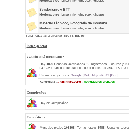
Moderadores:
Luisan
,
riomolin
,
edax
,
chustas
Senderismo y BTT
Moderadores:
Luisan
,
riomolin
,
edax
,
chustas
Material Técnico y Fotografía de montaña
Moderadores:
Luisan
,
riomolin
,
edax
,
chustas
Borrar todas las cookies del Sitio
|
El Equipo
Índice general
¿Quién está conectado?
Hay
1093
Usuarios identificados :: 2 registrados, 0 ocultos y 1
La mayor cantidad de usuarios identificados fue
2557
el Sab Jul
Usuarios registrados:
Google [Bot]
,
Majestic-12 [Bot]
Referencia ::
Administradores
,
Moderadores globales
Cumpleaños
Hoy sin cumpleaños
Estadísticas
Mensajes totales
108308
| Temas totales
8588
| Usuarios total