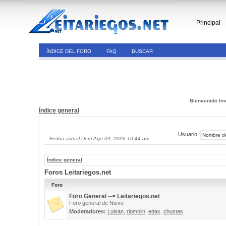
Principal
ÍNDICE DEL FORO
FAQ
BUSCAR
Bienvenido Inv
Índice general
Usuario:
Fecha actual Dom Ago 09, 2026 10:44 am
Índice general
Foros Leitariegos.net
Foro
Foro General --> Leitariegos.net
Foro general de Nieve
Moderadores:
Luisan
,
riomolin
,
edax
,
chustas