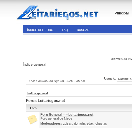
Principal
ÍNDICE DEL FORO
FAQ
BUSCAR
Bienvenido Inv
Índice general
Usuario:
Fecha actual Sab Ago 08, 2026 3:35 am
Índice general
Foros Leitariegos.net
Foro
Foro General --> Leitariegos.net
Foro general de Nieve
Moderadores:
Luisan
,
riomolin
,
edax
,
chustas