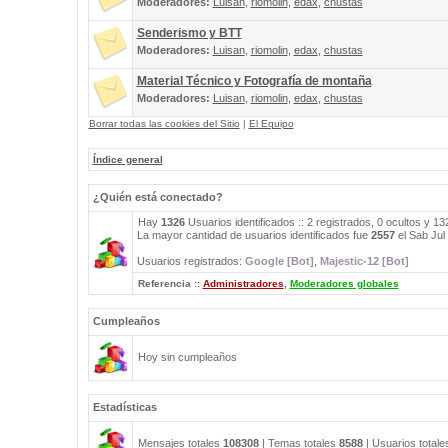
Moderadores:
Luisan
,
riomolin
,
edax
,
chustas
Senderismo y BTT
Moderadores:
Luisan
,
riomolin
,
edax
,
chustas
Material Técnico y Fotografía de montaña
Moderadores:
Luisan
,
riomolin
,
edax
,
chustas
Borrar todas las cookies del Sitio
|
El Equipo
Índice general
¿Quién está conectado?
Hay
1326
Usuarios identificados :: 2 registrados, 0 ocultos y 1
La mayor cantidad de usuarios identificados fue
2557
el Sab Jul
Usuarios registrados:
Google [Bot]
,
Majestic-12 [Bot]
Referencia ::
Administradores
,
Moderadores globales
Cumpleaños
Hoy sin cumpleaños
Estadísticas
Mensajes totales
108308
| Temas totales
8588
| Usuarios total