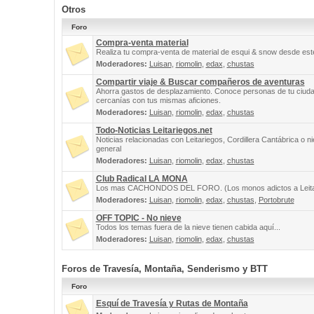
Otros
Foro
Compra-venta material
Realiza tu compra-venta de material de esqui & snow desde este
Moderadores:
Luisan
,
riomolin
,
edax
,
chustas
Compartir viaje & Buscar compañeros de aventuras
Ahorra gastos de desplazamiento. Conoce personas de tu ciuda
cercanías con tus mismas aficiones.
Moderadores:
Luisan
,
riomolin
,
edax
,
chustas
Todo-Noticias Leitariegos.net
Noticias relacionadas con Leitariegos, Cordillera Cantábrica o n
general
Moderadores:
Luisan
,
riomolin
,
edax
,
chustas
Club Radical LA MONA
Los mas CACHONDOS DEL FORO. (Los monos adictos a Leita
Moderadores:
Luisan
,
riomolin
,
edax
,
chustas
,
Portobrute
OFF TOPIC - No nieve
Todos los temas fuera de la nieve tienen cabida aquí...
Moderadores:
Luisan
,
riomolin
,
edax
,
chustas
Foros de Travesía, Montaña, Senderismo y BTT
Foro
Esquí de Travesía y Rutas de Montaña