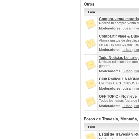
Otros
Foro
Compra-venta materia
Realiza tu compra-venta d
Moderadores:
Luisan
,
rio
Compartir viaje & Bu
Ahorra gastos de desplaz
cercanías con tus mismas 
Moderadores:
Luisan
,
rio
Todo-Noticias Leitarie
Noticias relacionadas con 
general
Moderadores:
Luisan
,
rio
Club Radical LA MON
Los mas CACHONDOS DEL 
Moderadores:
Luisan
,
rio
OFF TOPIC - No nieve
Todos los temas fuera de la
Moderadores:
Luisan
,
rio
Foros de Travesía, Montaña
Foro
Esquí de Travesía y R