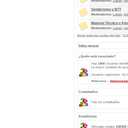
Moderadores:
Luisan
,
rio
Senderismo y BTT
Moderadores:
Luisan
,
rio
Material Técnico y Fot
Moderadores:
Luisan
,
rio
Borrar todas las cookies del Sitio
|
El 
Índice general
¿Quién está conectado?
Hay
1400
Usuarios identif
La mayor cantidad de usuar
Usuarios registrados: No h
Referencia ::
Administrad
Cumpleaños
Hoy sin cumpleaños
Estadísticas
Mensajes totales
108308
|