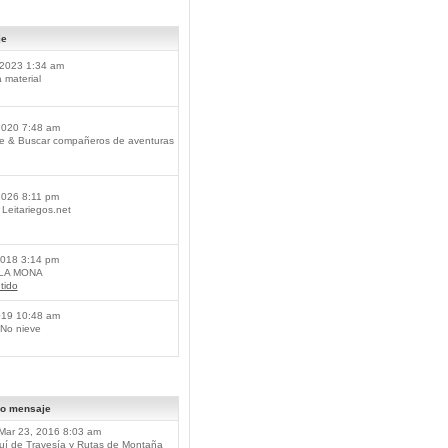
je
2023 1:34 am
material
2020 7:48 am
je & Buscar compañeros de aventuras
2026 8:11 pm
Leitariegos.net
2018 3:14 pm
 LA MONA
tido
019 10:48 am
No nieve
mo mensaje
Mar 23, 2016 8:03 am
í de Travesía y Rutas de Montaña