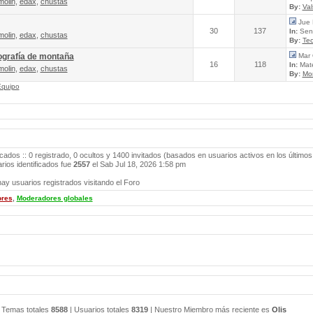
molin
,
edax
,
chustas
By:
Va
Jue 
30
137
In:
Send
molin
,
edax
,
chustas
By:
Tec
ografía de montaña
Mar 
16
118
In:
Mate
molin
,
edax
,
chustas
By:
Mo
Equipo
icados :: 0 registrado, 0 ocultos y 1400 invitados (basados en usuarios activos en los últimos
ios identificados fue
2557
el Sab Jul 18, 2026 1:58 pm
ay usuarios registrados visitando el Foro
ores
,
Moderadores globales
 Temas totales
8588
| Usuarios totales
8319
| Nuestro Miembro más reciente es
Olis