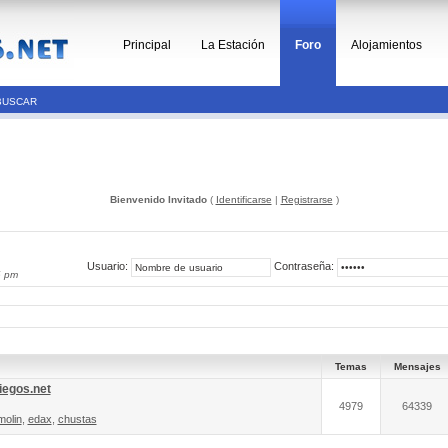
Principal
La Estación
Foro
Alojamientos
BUSCAR
Bienvenido Invitado
(
Identificarse
|
Registrarse
)
Usuario:
Contraseña:
6 pm
Temas
Mensajes
iegos.net
4979
64339
molin
,
edax
,
chustas