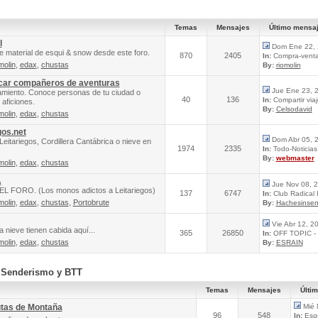
Temas
Mensajes
Último mensa
l
Dom Ene 22, 
e material de esqui & snow desde este foro.
870
2405
In:
Compra-venta 
molin
,
edax
,
chustas
By:
riomolin
scar compañeros de aventuras
Jue Ene 23, 
amiento. Conoce personas de tu ciudad o
40
136
In:
Compartir via
aficiones.
By:
Celsodavid
molin
,
edax
,
chustas
gos.net
Dom Abr 05, 
Leitariegos, Cordillera Cantábrica o nieve en
1974
2335
In:
Todo-Noticias 
By:
webmaster
molin
,
edax
,
chustas
A
Jue Nov 08, 
FORO. (Los monos adictos a Leitariegos)
137
6747
In:
Club Radical
molin
,
edax
,
chustas
,
Portobrute
By:
Hachesinsen
Vie Abr 12, 2
 nieve tienen cabida aquí...
365
26850
In:
OFF TOPIC - 
molin
,
edax
,
chustas
By:
ESRAIN
, Senderismo y BTT
Temas
Mensajes
Últi
utas de Montaña
Mié 
96
548
In:
Esqu