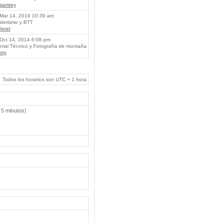
lsamrey
Mar 14, 2019 10:39 am
erismo y BTT
knet
Oct 14, 2014 6:08 pm
rial Técnico y Fotografía de montaña
nty
Todos los horarios son UTC + 1 hora
 5 minutos)