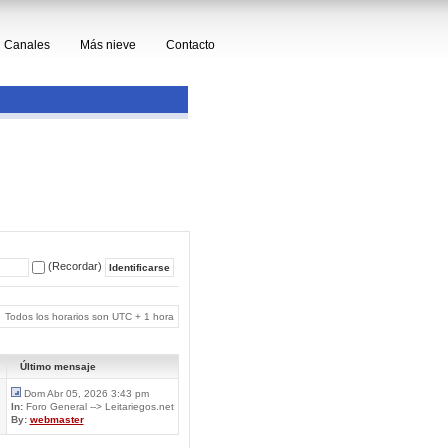
Canales
Más nieve
Contacto
(Recordar)
Todos los horarios son UTC + 1 hora
Último mensaje
Dom Abr 05, 2026 3:43 pm
In:
Foro General --> Leitariegos.net
By:
webmaster