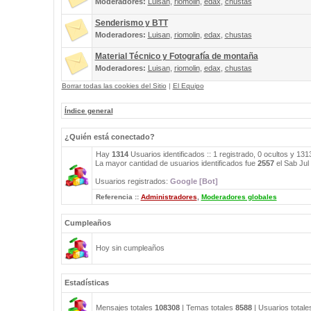
Moderadores:
Luisan
,
riomolin
,
edax
,
chustas
Senderismo y BTT
Moderadores:
Luisan
,
riomolin
,
edax
,
chustas
Material Técnico y Fotografía de montaña
Moderadores:
Luisan
,
riomolin
,
edax
,
chustas
Borrar todas las cookies del Sitio
|
El Equipo
Índice general
¿Quién está conectado?
Hay
1314
Usuarios identificados :: 1 registrado, 0 ocultos y 13
La mayor cantidad de usuarios identificados fue
2557
el Sab Jul
Usuarios registrados:
Google [Bot]
Referencia ::
Administradores
,
Moderadores globales
Cumpleaños
Hoy sin cumpleaños
Estadísticas
Mensajes totales
108308
| Temas totales
8588
| Usuarios total