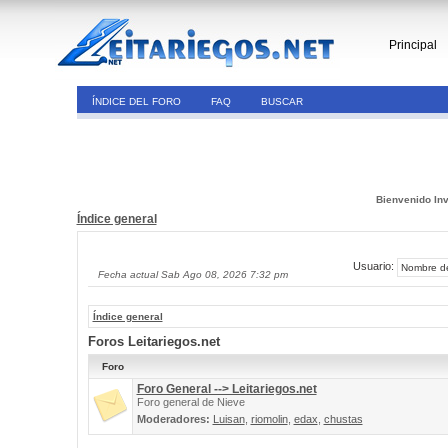
Principal
ÍNDICE DEL FORO
FAQ
BUSCAR
Bienvenido Inv
Índice general
Usuario:
Fecha actual Sab Ago 08, 2026 7:32 pm
Índice general
Foros Leitariegos.net
Foro
Foro General --> Leitariegos.net
Foro general de Nieve
Moderadores:
Luisan
,
riomolin
,
edax
,
chustas