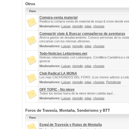
Otros
Foro
Compra-venta material
Realiza tu compra-venta de material de esqui & snow desde este
Moderadores:
Luisan
,
riomolin
,
edax
,
chustas
Compartir viaje & Buscar compañeros de aventuras
Ahorra gastos de desplazamiento. Conoce personas de tu ciuda
cercanías con tus mismas aficiones.
Moderadores:
Luisan
,
riomolin
,
edax
,
chustas
Todo-Noticias Leitariegos.net
Noticias relacionadas con Leitariegos, Cordillera Cantábrica o n
general
Moderadores:
Luisan
,
riomolin
,
edax
,
chustas
Club Radical LA MONA
Los mas CACHONDOS DEL FORO. (Los monos adictos a Leita
Moderadores:
Luisan
,
riomolin
,
edax
,
chustas
,
Portobrute
OFF TOPIC - No nieve
Todos los temas fuera de la nieve tienen cabida aquí...
Moderadores:
Luisan
,
riomolin
,
edax
,
chustas
Foros de Travesía, Montaña, Senderismo y BTT
Foro
Esquí de Travesía y Rutas de Montaña