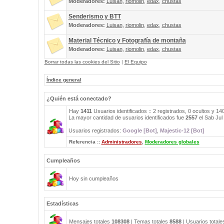
Moderadores:
Luisan
,
riomolin
,
edax
,
chustas
Senderismo y BTT
Moderadores:
Luisan
,
riomolin
,
edax
,
chustas
Material Técnico y Fotografía de montaña
Moderadores:
Luisan
,
riomolin
,
edax
,
chustas
Borrar todas las cookies del Sitio
|
El Equipo
Índice general
¿Quién está conectado?
Hay
1411
Usuarios identificados :: 2 registrados, 0 ocultos y 1
La mayor cantidad de usuarios identificados fue
2557
el Sab Jul
Usuarios registrados:
Google [Bot]
,
Majestic-12 [Bot]
Referencia ::
Administradores
,
Moderadores globales
Cumpleaños
Hoy sin cumpleaños
Estadísticas
Mensajes totales
108308
| Temas totales
8588
| Usuarios total