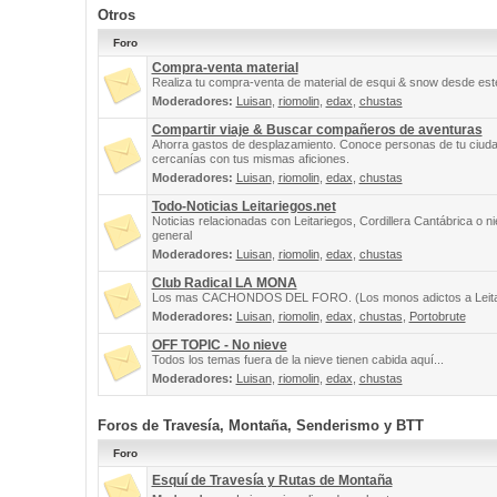
Otros
Foro
Compra-venta material
Realiza tu compra-venta de material de esqui & snow desde este
Moderadores:
Luisan
,
riomolin
,
edax
,
chustas
Compartir viaje & Buscar compañeros de aventuras
Ahorra gastos de desplazamiento. Conoce personas de tu ciuda
cercanías con tus mismas aficiones.
Moderadores:
Luisan
,
riomolin
,
edax
,
chustas
Todo-Noticias Leitariegos.net
Noticias relacionadas con Leitariegos, Cordillera Cantábrica o n
general
Moderadores:
Luisan
,
riomolin
,
edax
,
chustas
Club Radical LA MONA
Los mas CACHONDOS DEL FORO. (Los monos adictos a Leita
Moderadores:
Luisan
,
riomolin
,
edax
,
chustas
,
Portobrute
OFF TOPIC - No nieve
Todos los temas fuera de la nieve tienen cabida aquí...
Moderadores:
Luisan
,
riomolin
,
edax
,
chustas
Foros de Travesía, Montaña, Senderismo y BTT
Foro
Esquí de Travesía y Rutas de Montaña