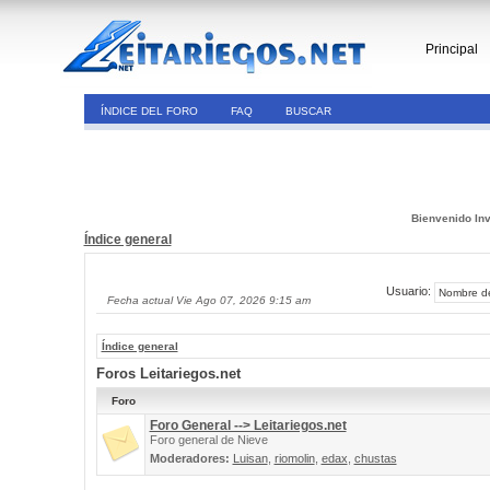
Principal
ÍNDICE DEL FORO
FAQ
BUSCAR
Bienvenido Inv
Índice general
Usuario:
Fecha actual Vie Ago 07, 2026 9:15 am
Índice general
Foros Leitariegos.net
Foro
Foro General --> Leitariegos.net
Foro general de Nieve
Moderadores:
Luisan
,
riomolin
,
edax
,
chustas