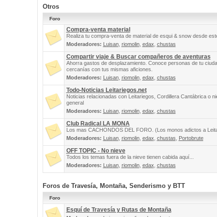
Otros
Foro
Compra-venta material
Realiza tu compra-venta de material de esqui & snow desde este
Moderadores:
Luisan
,
riomolin
,
edax
,
chustas
Compartir viaje & Buscar compañeros de aventuras
Ahorra gastos de desplazamiento. Conoce personas de tu ciuda
cercanías con tus mismas aficiones.
Moderadores:
Luisan
,
riomolin
,
edax
,
chustas
Todo-Noticias Leitariegos.net
Noticias relacionadas con Leitariegos, Cordillera Cantábrica o n
general
Moderadores:
Luisan
,
riomolin
,
edax
,
chustas
Club Radical LA MONA
Los mas CACHONDOS DEL FORO. (Los monos adictos a Leita
Moderadores:
Luisan
,
riomolin
,
edax
,
chustas
,
Portobrute
OFF TOPIC - No nieve
Todos los temas fuera de la nieve tienen cabida aquí...
Moderadores:
Luisan
,
riomolin
,
edax
,
chustas
Foros de Travesía, Montaña, Senderismo y BTT
Foro
Esquí de Travesía y Rutas de Montaña