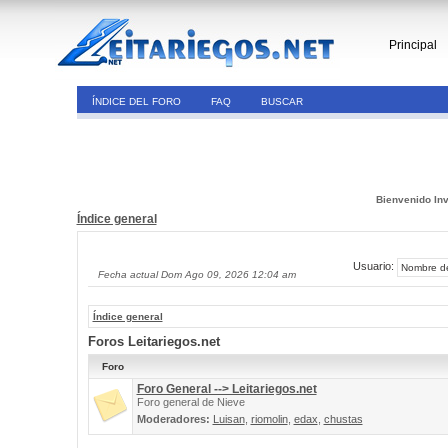
Principal
ÍNDICE DEL FORO
FAQ
BUSCAR
Bienvenido Inv
Índice general
Usuario:
Fecha actual Dom Ago 09, 2026 12:04 am
Índice general
Foros Leitariegos.net
Foro
Foro General --> Leitariegos.net
Foro general de Nieve
Moderadores:
Luisan
,
riomolin
,
edax
,
chustas