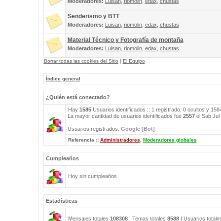
Moderadores:
Luisan
,
riomolin
,
edax
,
chustas
Senderismo y BTT
Moderadores:
Luisan
,
riomolin
,
edax
,
chustas
Material Técnico y Fotografía de montaña
Moderadores:
Luisan
,
riomolin
,
edax
,
chustas
Borrar todas las cookies del Sitio
|
El Equipo
Índice general
¿Quién está conectado?
Hay
1585
Usuarios identificados :: 1 registrado, 0 ocultos y 15
La mayor cantidad de usuarios identificados fue
2557
el Sab Jul
Usuarios registrados:
Google [Bot]
Referencia ::
Administradores
,
Moderadores globales
Cumpleaños
Hoy sin cumpleaños
Estadísticas
Mensajes totales
108308
| Temas totales
8588
| Usuarios total