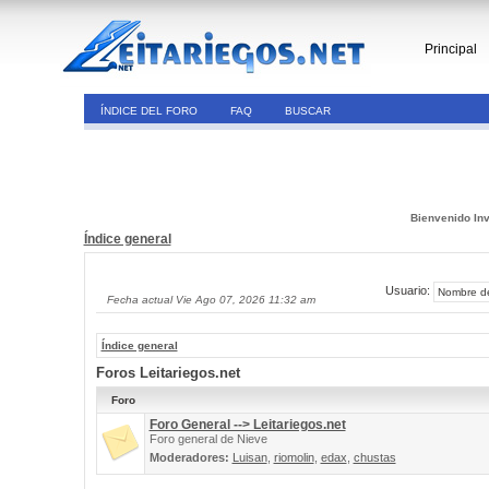
Principal
ÍNDICE DEL FORO
FAQ
BUSCAR
Bienvenido Inv
Índice general
Usuario:
Fecha actual Vie Ago 07, 2026 11:32 am
Índice general
Foros Leitariegos.net
Foro
Foro General --> Leitariegos.net
Foro general de Nieve
Moderadores:
Luisan
,
riomolin
,
edax
,
chustas