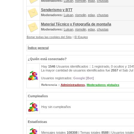
Moderadores:
Luisan
,
riomolin
,
edax
,
chustas
Senderismo y BTT
Moderadores:
Luisan
,
riomolin
,
edax
,
chustas
Material Técnico y Fotografía de montaña
Moderadores:
Luisan
,
riomolin
,
edax
,
chustas
Borrar todas las cookies del Sitio
|
El Equipo
Índice general
¿Quién está conectado?
Hay
1546
Usuarios identificados :: 1 registrado, 0 ocultos y 15
La mayor cantidad de usuarios identificados fue
2557
el Sab Jul
Usuarios registrados:
Google [Bot]
Referencia ::
Administradores
,
Moderadores globales
Cumpleaños
Hoy sin cumpleaños
Estadísticas
Mensajes totales
108308
| Temas totales
8588
| Usuarios total