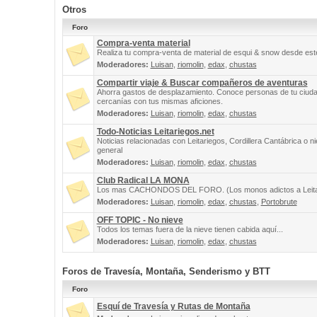
Otros
Foro
Compra-venta material
Realiza tu compra-venta de material de esqui & snow desde este
Moderadores:
Luisan
,
riomolin
,
edax
,
chustas
Compartir viaje & Buscar compañeros de aventuras
Ahorra gastos de desplazamiento. Conoce personas de tu ciuda
cercanías con tus mismas aficiones.
Moderadores:
Luisan
,
riomolin
,
edax
,
chustas
Todo-Noticias Leitariegos.net
Noticias relacionadas con Leitariegos, Cordillera Cantábrica o n
general
Moderadores:
Luisan
,
riomolin
,
edax
,
chustas
Club Radical LA MONA
Los mas CACHONDOS DEL FORO. (Los monos adictos a Leita
Moderadores:
Luisan
,
riomolin
,
edax
,
chustas
,
Portobrute
OFF TOPIC - No nieve
Todos los temas fuera de la nieve tienen cabida aquí...
Moderadores:
Luisan
,
riomolin
,
edax
,
chustas
Foros de Travesía, Montaña, Senderismo y BTT
Foro
Esquí de Travesía y Rutas de Montaña