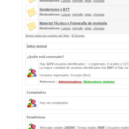
Moderadores:
Luisan
,
riomolin
,
edax
,
chustas
Senderismo y BTT
Moderadores:
Luisan
,
riomolin
,
edax
,
chustas
Material Técnico y Fotografía de montaña
Moderadores:
Luisan
,
riomolin
,
edax
,
chustas
Borrar todas las cookies del Sitio
|
El Equipo
Índice general
¿Quién está conectado?
Hay
1274
Usuarios identificados :: 1 registrado, 0 ocultos y 12
La mayor cantidad de usuarios identificados fue
2557
el Sab Jul
Usuarios registrados:
Google [Bot]
Referencia ::
Administradores
,
Moderadores globales
Cumpleaños
Hoy sin cumpleaños
Estadísticas
Mensajes totales
108308
| Temas totales
8588
| Usuarios total