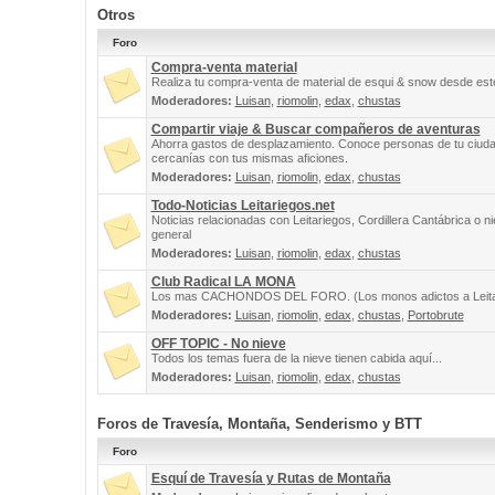
Otros
Foro
Compra-venta material
Realiza tu compra-venta de material de esqui & snow desde este
Moderadores:
Luisan
,
riomolin
,
edax
,
chustas
Compartir viaje & Buscar compañeros de aventuras
Ahorra gastos de desplazamiento. Conoce personas de tu ciuda
cercanías con tus mismas aficiones.
Moderadores:
Luisan
,
riomolin
,
edax
,
chustas
Todo-Noticias Leitariegos.net
Noticias relacionadas con Leitariegos, Cordillera Cantábrica o n
general
Moderadores:
Luisan
,
riomolin
,
edax
,
chustas
Club Radical LA MONA
Los mas CACHONDOS DEL FORO. (Los monos adictos a Leita
Moderadores:
Luisan
,
riomolin
,
edax
,
chustas
,
Portobrute
OFF TOPIC - No nieve
Todos los temas fuera de la nieve tienen cabida aquí...
Moderadores:
Luisan
,
riomolin
,
edax
,
chustas
Foros de Travesía, Montaña, Senderismo y BTT
Foro
Esquí de Travesía y Rutas de Montaña