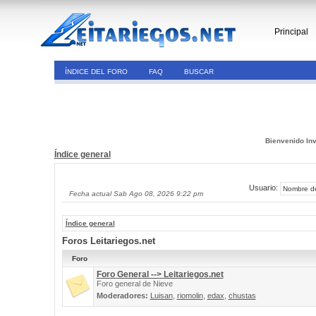
Principal
ÍNDICE DEL FORO
FAQ
BUSCAR
Bienvenido Inv
Índice general
Usuario:
Fecha actual Sab Ago 08, 2026 9:22 pm
Índice general
Foros Leitariegos.net
Foro
Foro General --> Leitariegos.net
Foro general de Nieve
Moderadores:
Luisan
,
riomolin
,
edax
,
chustas