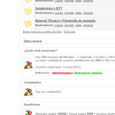
Moderadores:
Luisan
,
riomolin
,
edax
,
chustas
Senderismo y BTT
Moderadores:
Luisan
,
riomolin
,
edax
,
chustas
Material Técnico y Fotografía de montaña
Moderadores:
Luisan
,
riomolin
,
edax
,
chustas
Borrar todas las cookies del Sitio
|
El Equipo
Índice general
¿Quién está conectado?
Hay
270
Usuarios identificados :: 1 registrado, 0 ocultos y 269 
La mayor cantidad de usuarios identificados fue
2557
el Sab Jul
Usuarios registrados:
Google [Bot]
Referencia ::
Administradores
,
Moderadores globales
Cumpleaños
Hoy sin cumpleaños
Estadísticas
Mensajes totales
108308
| Temas totales
8588
| Usuarios total