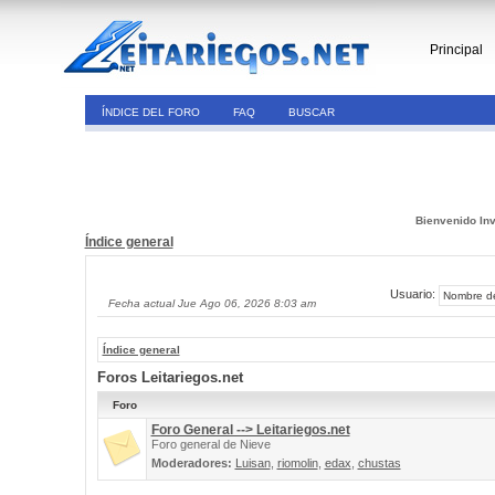
Principal
ÍNDICE DEL FORO
FAQ
BUSCAR
Bienvenido Inv
Índice general
Usuario:
Fecha actual Jue Ago 06, 2026 8:03 am
Índice general
Foros Leitariegos.net
Foro
Foro General --> Leitariegos.net
Foro general de Nieve
Moderadores:
Luisan
,
riomolin
,
edax
,
chustas