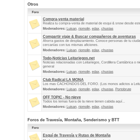
Otros
Foro
Compra-venta material
Realiza tu compra-venta de material de esqui & snow desde este
Moderadores:
Luisan
,
riomolin
,
edax
,
chustas
Compartir viaje & Buscar compañeros de aventuras
Ahorra gastos de desplazamiento. Conoce personas de tu ciuda
cercanías con tus mismas aficiones.
Moderadores:
Luisan
,
riomolin
,
edax
,
chustas
Todo-Noticias Leitariegos.net
Noticias relacionadas con Leitariegos, Cordillera Cantábrica o n
general
Moderadores:
Luisan
,
riomolin
,
edax
,
chustas
Club Radical LA MONA
Los mas CACHONDOS DEL FORO. (Los monos adictos a Leita
Moderadores:
Luisan
,
riomolin
,
edax
,
chustas
,
Portobrute
OFF TOPIC - No nieve
Todos los temas fuera de la nieve tienen cabida aquí...
Moderadores:
Luisan
,
riomolin
,
edax
,
chustas
Foros de Travesía, Montaña, Senderismo y BTT
Foro
Esquí de Travesía y Rutas de Montaña