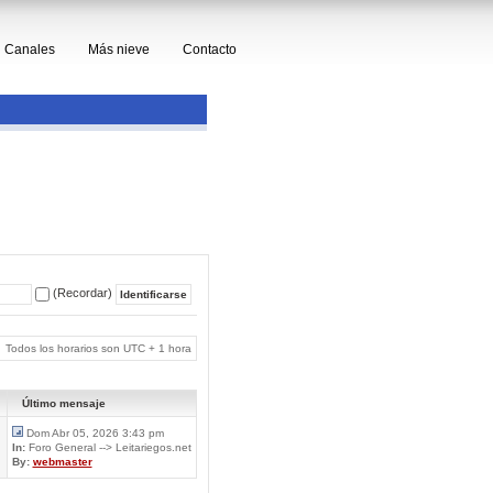
Canales
Más nieve
Contacto
(Recordar)
Todos los horarios son UTC + 1 hora
Último mensaje
Dom Abr 05, 2026 3:43 pm
In:
Foro General --> Leitariegos.net
By:
webmaster