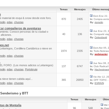
Temas
Mensajes
Último mensa
l
Dom Ene 22, 
e material de esqui & snow desde este foro.
870
2405
In:
Compra-venta 
molin
,
edax
,
chustas
By:
riomolin
scar compañeros de aventuras
Jue Ene 23, 
amiento. Conoce personas de tu ciudad o
40
136
In:
Compartir via
aficiones.
By:
Celsodavid
molin
,
edax
,
chustas
gos.net
Dom Abr 05, 
Leitariegos, Cordillera Cantábrica o nieve en
1974
2335
In:
Todo-Noticias 
By:
webmaster
molin
,
edax
,
chustas
A
Jue Nov 08, 
FORO. (Los monos adictos a Leitariegos)
137
6747
In:
Club Radical
molin
,
edax
,
chustas
,
Portobrute
By:
Hachesinsen
Vie Abr 12, 2
 nieve tienen cabida aquí...
365
26850
In:
OFF TOPIC - 
molin
,
edax
,
chustas
By:
ESRAIN
, Senderismo y BTT
Temas
Mensajes
Últi
utas de Montaña
Mié 
96
548
In:
Esqu