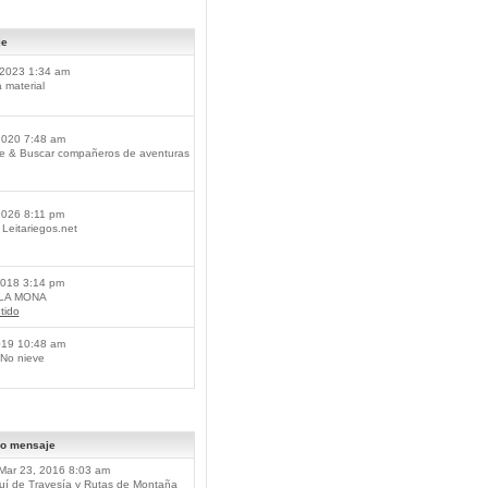
je
2023 1:34 am
material
2020 7:48 am
je & Buscar compañeros de aventuras
2026 8:11 pm
Leitariegos.net
2018 3:14 pm
 LA MONA
tido
019 10:48 am
No nieve
mo mensaje
Mar 23, 2016 8:03 am
í de Travesía y Rutas de Montaña