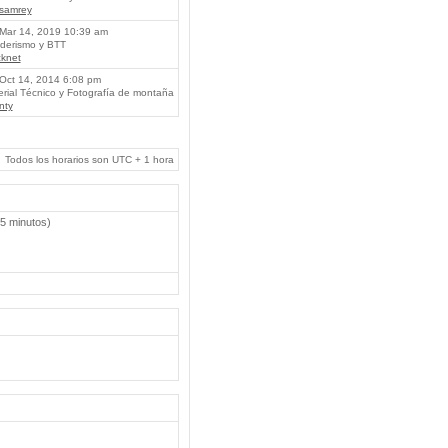
lsamrey
Mar 14, 2019 10:39 am
erismo y BTT
knet
Oct 14, 2014 6:08 pm
rial Técnico y Fotografía de montaña
nty
Todos los horarios son UTC + 1 hora
 5 minutos)