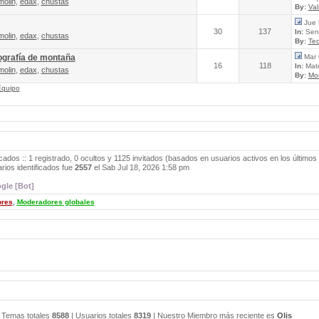
molin
,
edax
,
chustas
By:
Va
Jue 
30
137
In:
Send
molin
,
edax
,
chustas
By:
Tec
ografía de montaña
Mar 
16
118
In:
Mate
molin
,
edax
,
chustas
By:
Mo
Equipo
cados :: 1 registrado, 0 ocultos y 1125 invitados (basados en usuarios activos en los últimos
ios identificados fue
2557
el Sab Jul 18, 2026 1:58 pm
gle [Bot]
ores
,
Moderadores globales
 Temas totales
8588
| Usuarios totales
8319
| Nuestro Miembro más reciente es
Olis