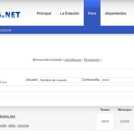
Principal
La Estación
Foro
Alojamientos
BUSCAR
Bienvenido Invitado
(
Identificarse
|
Registrarse
)
Usuario:
Contraseña:
32 am
Temas
Mensajes
iegos.net
4979
64339
molin
,
edax
,
chustas