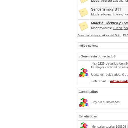
Moderadores:
Luisan
,
rio
Senderismo y BTT
Moderadores:
Luisan
,
rio
Material Técnico y Fot
Moderadores:
Luisan
,
rio
Borrar todas las cookies del Sitio
|
El 
Índice general
¿Quién está conectado?
Hay
1126
Usuarios identifi
La mayor cantidad de usuar
Usuarios registrados:
Goo
Referencia ::
Administrad
Cumpleaños
Hoy sin cumpleaños
Estadísticas
Mensajes totales
108308
|