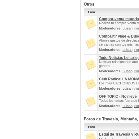
Otros
Foro
Compra-venta materia
Realiza tu compra-venta d
Moderadores:
Luisan
,
rio
Compartir viaje & Bu
Ahorra gastos de desplaz
cercanías con tus mismas 
Moderadores:
Luisan
,
rio
Todo-Noticias Leitarie
Noticias relacionadas con 
general
Moderadores:
Luisan
,
rio
Club Radical LA MON
Los mas CACHONDOS DEL 
Moderadores:
Luisan
,
rio
OFF TOPIC - No nieve
Todos los temas fuera de la
Moderadores:
Luisan
,
rio
Foros de Travesía, Montaña
Foro
Esquí de Travesía y R