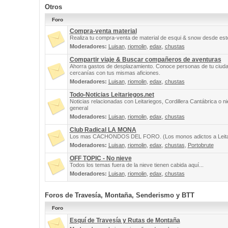
Otros
Foro
Compra-venta material
Realiza tu compra-venta de material de esqui & snow desde este
Moderadores:
Luisan
,
riomolin
,
edax
,
chustas
Compartir viaje & Buscar compañeros de aventuras
Ahorra gastos de desplazamiento. Conoce personas de tu ciuda
cercanías con tus mismas aficiones.
Moderadores:
Luisan
,
riomolin
,
edax
,
chustas
Todo-Noticias Leitariegos.net
Noticias relacionadas con Leitariegos, Cordillera Cantábrica o n
general
Moderadores:
Luisan
,
riomolin
,
edax
,
chustas
Club Radical LA MONA
Los mas CACHONDOS DEL FORO. (Los monos adictos a Leita
Moderadores:
Luisan
,
riomolin
,
edax
,
chustas
,
Portobrute
OFF TOPIC - No nieve
Todos los temas fuera de la nieve tienen cabida aquí...
Moderadores:
Luisan
,
riomolin
,
edax
,
chustas
Foros de Travesía, Montaña, Senderismo y BTT
Foro
Esquí de Travesía y Rutas de Montaña