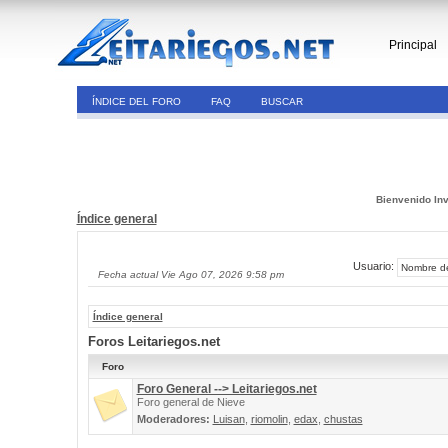
Principal
ÍNDICE DEL FORO
FAQ
BUSCAR
Bienvenido Inv
Índice general
Usuario:
Fecha actual Vie Ago 07, 2026 9:58 pm
Índice general
Foros Leitariegos.net
Foro
Foro General --> Leitariegos.net
Foro general de Nieve
Moderadores:
Luisan
,
riomolin
,
edax
,
chustas