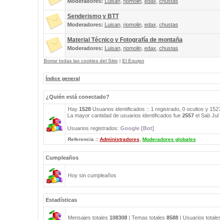
Moderadores:
Luisan
,
riomolin
,
edax
,
chustas
Senderismo y BTT
Moderadores:
Luisan
,
riomolin
,
edax
,
chustas
Material Técnico y Fotografía de montaña
Moderadores:
Luisan
,
riomolin
,
edax
,
chustas
Borrar todas las cookies del Sitio
|
El Equipo
Índice general
¿Quién está conectado?
Hay
1528
Usuarios identificados :: 1 registrado, 0 ocultos y 15
La mayor cantidad de usuarios identificados fue
2557
el Sab Jul
Usuarios registrados:
Google [Bot]
Referencia ::
Administradores
,
Moderadores globales
Cumpleaños
Hoy sin cumpleaños
Estadísticas
Mensajes totales
108308
| Temas totales
8588
| Usuarios total