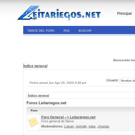
Principal
ÍNDICE DEL FORO
FAQ
BUSCAR
Bienvenido Inv
Índice general
Usuario:
Fecha actual Jue Ago 06, 2026 9:48 pm
Índice general
Foros Leitariegos.net
Foro
Foro General --> Leitariegos.net
Foro general de Nieve
Moderadores:
Luisan
,
riomolin
,
edax
,
chustas