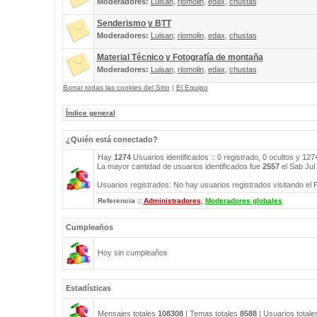
Moderadores:
Luisan
,
riomolin
,
edax
,
chustas
Senderismo y BTT
Moderadores:
Luisan
,
riomolin
,
edax
,
chustas
Material Técnico y Fotografía de montaña
Moderadores:
Luisan
,
riomolin
,
edax
,
chustas
Borrar todas las cookies del Sitio
|
El Equipo
Índice general
¿Quién está conectado?
Hay
1274
Usuarios identificados :: 0 registrado, 0 ocultos y 12
La mayor cantidad de usuarios identificados fue
2557
el Sab Jul
Usuarios registrados: No hay usuarios registrados visitando el 
Referencia ::
Administradores
,
Moderadores globales
Cumpleaños
Hoy sin cumpleaños
Estadísticas
Mensajes totales
108308
| Temas totales
8588
| Usuarios total