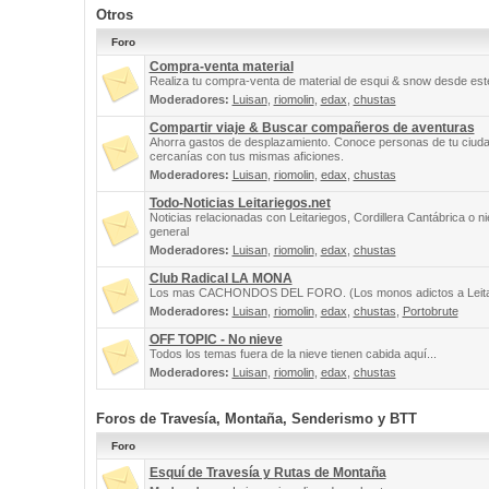
Otros
Foro
Compra-venta material
Realiza tu compra-venta de material de esqui & snow desde este
Moderadores:
Luisan
,
riomolin
,
edax
,
chustas
Compartir viaje & Buscar compañeros de aventuras
Ahorra gastos de desplazamiento. Conoce personas de tu ciuda
cercanías con tus mismas aficiones.
Moderadores:
Luisan
,
riomolin
,
edax
,
chustas
Todo-Noticias Leitariegos.net
Noticias relacionadas con Leitariegos, Cordillera Cantábrica o n
general
Moderadores:
Luisan
,
riomolin
,
edax
,
chustas
Club Radical LA MONA
Los mas CACHONDOS DEL FORO. (Los monos adictos a Leita
Moderadores:
Luisan
,
riomolin
,
edax
,
chustas
,
Portobrute
OFF TOPIC - No nieve
Todos los temas fuera de la nieve tienen cabida aquí...
Moderadores:
Luisan
,
riomolin
,
edax
,
chustas
Foros de Travesía, Montaña, Senderismo y BTT
Foro
Esquí de Travesía y Rutas de Montaña