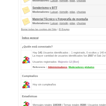
Moderadores:
Luisan
,
riomolin
,
edax
,
chustas
Senderismo y BTT
Moderadores:
Luisan
,
riomolin
,
edax
,
chustas
Material Técnico y Fotografía de montaña
Moderadores:
Luisan
,
riomolin
,
edax
,
chustas
Borrar todas las cookies del Sitio
|
El Equipo
Índice general
¿Quién está conectado?
Hay
141
Usuarios identificados :: 1 registrado, 0 ocultos y 140 
La mayor cantidad de usuarios identificados fue
2557
el Sab Jul
Usuarios registrados:
Majestic-12 [Bot]
Referencia ::
Administradores
,
Moderadores globales
Cumpleaños
Hoy sin cumpleaños
Estadísticas
Mensajes totales
108308
| Temas totales
8588
| Usuarios total