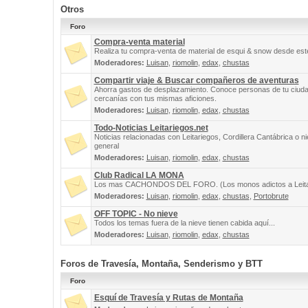
Otros
Foro
Compra-venta material
Realiza tu compra-venta de material de esqui & snow desde este
Moderadores:
Luisan
,
riomolin
,
edax
,
chustas
Compartir viaje & Buscar compañeros de aventuras
Ahorra gastos de desplazamiento. Conoce personas de tu ciuda
cercanías con tus mismas aficiones.
Moderadores:
Luisan
,
riomolin
,
edax
,
chustas
Todo-Noticias Leitariegos.net
Noticias relacionadas con Leitariegos, Cordillera Cantábrica o n
general
Moderadores:
Luisan
,
riomolin
,
edax
,
chustas
Club Radical LA MONA
Los mas CACHONDOS DEL FORO. (Los monos adictos a Leita
Moderadores:
Luisan
,
riomolin
,
edax
,
chustas
,
Portobrute
OFF TOPIC - No nieve
Todos los temas fuera de la nieve tienen cabida aquí...
Moderadores:
Luisan
,
riomolin
,
edax
,
chustas
Foros de Travesía, Montaña, Senderismo y BTT
Foro
Esquí de Travesía y Rutas de Montaña