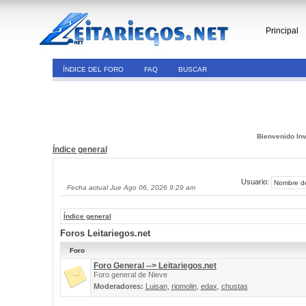
Principal
ÍNDICE DEL FORO
FAQ
BUSCAR
Bienvenido Inv
Índice general
Usuario:
Fecha actual Jue Ago 06, 2026 9:29 am
Índice general
Foros Leitariegos.net
Foro
Foro General --> Leitariegos.net
Foro general de Nieve
Moderadores:
Luisan
,
riomolin
,
edax
,
chustas