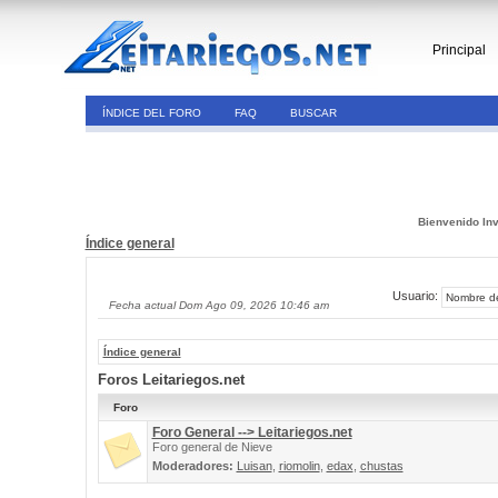
Principal
ÍNDICE DEL FORO
FAQ
BUSCAR
Bienvenido Inv
Índice general
Usuario:
Fecha actual Dom Ago 09, 2026 10:46 am
Índice general
Foros Leitariegos.net
Foro
Foro General --> Leitariegos.net
Foro general de Nieve
Moderadores:
Luisan
,
riomolin
,
edax
,
chustas