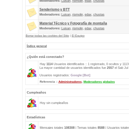
Moderadores:
Luisan
,
riomolin
,
edax
,
chustas
Senderismo y BTT
Moderadores:
Luisan
,
riomolin
,
edax
,
chustas
Material Técnico y Fotografía de montaña
Moderadores:
Luisan
,
riomolin
,
edax
,
chustas
Borrar todas las cookies del Sitio
|
El Equipo
Índice general
¿Quién está conectado?
Hay
1114
Usuarios identificados :: 1 registrado, 0 ocultos y 111
La mayor cantidad de usuarios identificados fue
2557
el Sab Jul
Usuarios registrados:
Google [Bot]
Referencia ::
Administradores
,
Moderadores globales
Cumpleaños
Hoy sin cumpleaños
Estadísticas
Mensajes totales
108308
| Temas totales
8588
| Usuarios total