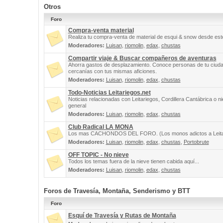
Otros
Foro
Compra-venta material
Realiza tu compra-venta de material de esqui & snow desde este
Moderadores:
Luisan
,
riomolin
,
edax
,
chustas
Compartir viaje & Buscar compañeros de aventuras
Ahorra gastos de desplazamiento. Conoce personas de tu ciuda
cercanías con tus mismas aficiones.
Moderadores:
Luisan
,
riomolin
,
edax
,
chustas
Todo-Noticias Leitariegos.net
Noticias relacionadas con Leitariegos, Cordillera Cantábrica o n
general
Moderadores:
Luisan
,
riomolin
,
edax
,
chustas
Club Radical LA MONA
Los mas CACHONDOS DEL FORO. (Los monos adictos a Leita
Moderadores:
Luisan
,
riomolin
,
edax
,
chustas
,
Portobrute
OFF TOPIC - No nieve
Todos los temas fuera de la nieve tienen cabida aquí...
Moderadores:
Luisan
,
riomolin
,
edax
,
chustas
Foros de Travesía, Montaña, Senderismo y BTT
Foro
Esquí de Travesía y Rutas de Montaña