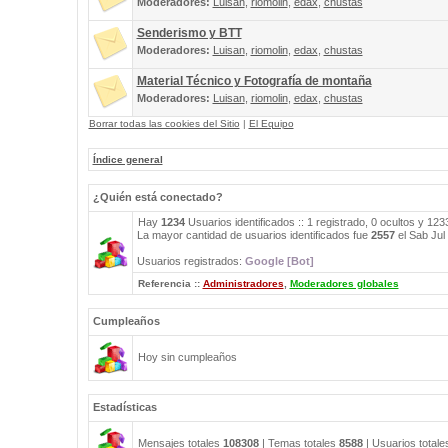
Moderadores:
Luisan
,
riomolin
,
edax
,
chustas
Senderismo y BTT
Moderadores:
Luisan
,
riomolin
,
edax
,
chustas
Material Técnico y Fotografía de montaña
Moderadores:
Luisan
,
riomolin
,
edax
,
chustas
Borrar todas las cookies del Sitio
|
El Equipo
Índice general
¿Quién está conectado?
Hay
1234
Usuarios identificados :: 1 registrado, 0 ocultos y 12
La mayor cantidad de usuarios identificados fue
2557
el Sab Jul
Usuarios registrados:
Google [Bot]
Referencia ::
Administradores
,
Moderadores globales
Cumpleaños
Hoy sin cumpleaños
Estadísticas
Mensajes totales
108308
| Temas totales
8588
| Usuarios total