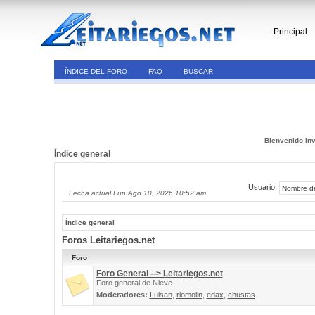
Principal
ÍNDICE DEL FORO
FAQ
BUSCAR
Bienvenido Inv
Índice general
Usuario:
Fecha actual Lun Ago 10, 2026 10:52 am
Índice general
Foros Leitariegos.net
Foro
Foro General --> Leitariegos.net
Foro general de Nieve
Moderadores:
Luisan
,
riomolin
,
edax
,
chustas