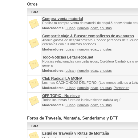
Otros
Foro
Compra-venta material
Realiza tu compra-venta de material de esqui & snow desde este
Moderadores:
Luisan
,
riomolin
,
edax
,
chustas
Compartir viaje & Buscar compañeros de aventuras
Ahorra gastos de desplazamiento. Conoce personas de tu ciuda
cercanías con tus mismas aficiones.
Moderadores:
Luisan
,
riomolin
,
edax
,
chustas
Todo-Noticias Leitariegos.net
Noticias relacionadas con Leitariegos, Cordillera Cantábrica o n
general
Moderadores:
Luisan
,
riomolin
,
edax
,
chustas
Club Radical LA MONA
Los mas CACHONDOS DEL FORO. (Los monos adictos a Leita
Moderadores:
Luisan
,
riomolin
,
edax
,
chustas
,
Portobrute
OFF TOPIC - No nieve
Todos los temas fuera de la nieve tienen cabida aquí...
Moderadores:
Luisan
,
riomolin
,
edax
,
chustas
Foros de Travesía, Montaña, Senderismo y BTT
Foro
Esquí de Travesía y Rutas de Montaña