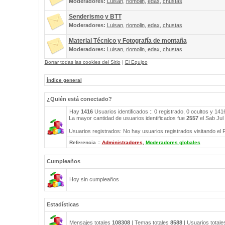
Moderadores:
Luisan
,
riomolin
,
edax
,
chustas
Senderismo y BTT
Moderadores:
Luisan
,
riomolin
,
edax
,
chustas
Material Técnico y Fotografía de montaña
Moderadores:
Luisan
,
riomolin
,
edax
,
chustas
Borrar todas las cookies del Sitio
|
El Equipo
Índice general
¿Quién está conectado?
Hay
1416
Usuarios identificados :: 0 registrado, 0 ocultos y 14
La mayor cantidad de usuarios identificados fue
2557
el Sab Jul
Usuarios registrados: No hay usuarios registrados visitando el 
Referencia ::
Administradores
,
Moderadores globales
Cumpleaños
Hoy sin cumpleaños
Estadísticas
Mensajes totales
108308
| Temas totales
8588
| Usuarios total