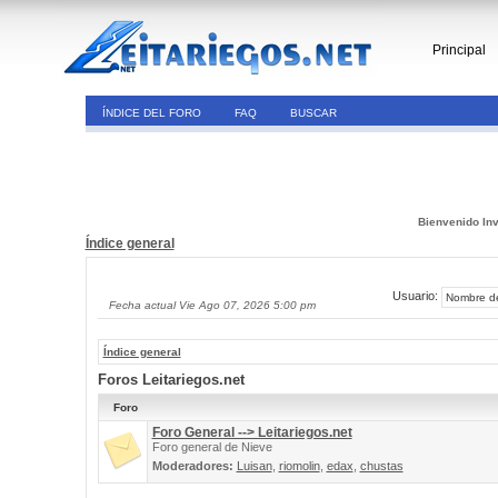
Principal
ÍNDICE DEL FORO
FAQ
BUSCAR
Bienvenido Inv
Índice general
Usuario:
Fecha actual Vie Ago 07, 2026 5:00 pm
Índice general
Foros Leitariegos.net
Foro
Foro General --> Leitariegos.net
Foro general de Nieve
Moderadores:
Luisan
,
riomolin
,
edax
,
chustas