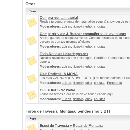
Otros
Foro
Compra-venta material
Realiza tu compra-venta de material de esqui & snow desde este
Moderadores:
Luisan
,
riomolin
,
edax
,
chustas
Compartir viaje & Buscar compañeros de aventuras
Ahorra gastos de desplazamiento. Conoce personas de tu ciuda
cercanías con tus mismas aficiones.
Moderadores:
Luisan
,
riomolin
,
edax
,
chustas
Todo-Noticias Leitariegos.net
Noticias relacionadas con Leitariegos, Cordillera Cantábrica o n
general
Moderadores:
Luisan
,
riomolin
,
edax
,
chustas
Club Radical LA MONA
Los mas CACHONDOS DEL FORO. (Los monos adictos a Leita
Moderadores:
Luisan
,
riomolin
,
edax
,
chustas
,
Portobrute
OFF TOPIC - No nieve
Todos los temas fuera de la nieve tienen cabida aquí...
Moderadores:
Luisan
,
riomolin
,
edax
,
chustas
Foros de Travesía, Montaña, Senderismo y BTT
Foro
Esquí de Travesía y Rutas de Montaña