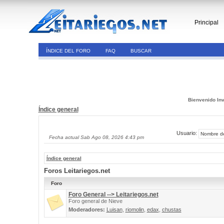
Principal
ÍNDICE DEL FORO
FAQ
BUSCAR
Bienvenido Inv
Índice general
Usuario:
Fecha actual Sab Ago 08, 2026 4:43 pm
Índice general
Foros Leitariegos.net
Foro
Foro General --> Leitariegos.net
Foro general de Nieve
Moderadores:
Luisan
,
riomolin
,
edax
,
chustas