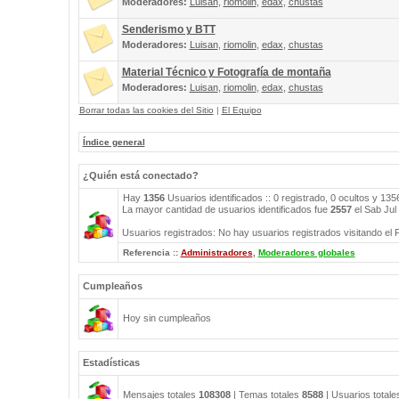
Moderadores:
Luisan
,
riomolin
,
edax
,
chustas
Senderismo y BTT
Moderadores:
Luisan
,
riomolin
,
edax
,
chustas
Material Técnico y Fotografía de montaña
Moderadores:
Luisan
,
riomolin
,
edax
,
chustas
Borrar todas las cookies del Sitio
|
El Equipo
Índice general
¿Quién está conectado?
Hay
1356
Usuarios identificados :: 0 registrado, 0 ocultos y 13
La mayor cantidad de usuarios identificados fue
2557
el Sab Jul
Usuarios registrados: No hay usuarios registrados visitando el 
Referencia ::
Administradores
,
Moderadores globales
Cumpleaños
Hoy sin cumpleaños
Estadísticas
Mensajes totales
108308
| Temas totales
8588
| Usuarios total