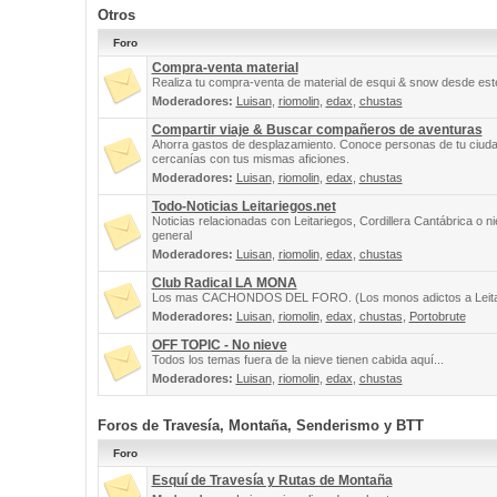
Otros
Foro
Compra-venta material
Realiza tu compra-venta de material de esqui & snow desde este
Moderadores:
Luisan
,
riomolin
,
edax
,
chustas
Compartir viaje & Buscar compañeros de aventuras
Ahorra gastos de desplazamiento. Conoce personas de tu ciuda
cercanías con tus mismas aficiones.
Moderadores:
Luisan
,
riomolin
,
edax
,
chustas
Todo-Noticias Leitariegos.net
Noticias relacionadas con Leitariegos, Cordillera Cantábrica o n
general
Moderadores:
Luisan
,
riomolin
,
edax
,
chustas
Club Radical LA MONA
Los mas CACHONDOS DEL FORO. (Los monos adictos a Leita
Moderadores:
Luisan
,
riomolin
,
edax
,
chustas
,
Portobrute
OFF TOPIC - No nieve
Todos los temas fuera de la nieve tienen cabida aquí...
Moderadores:
Luisan
,
riomolin
,
edax
,
chustas
Foros de Travesía, Montaña, Senderismo y BTT
Foro
Esquí de Travesía y Rutas de Montaña