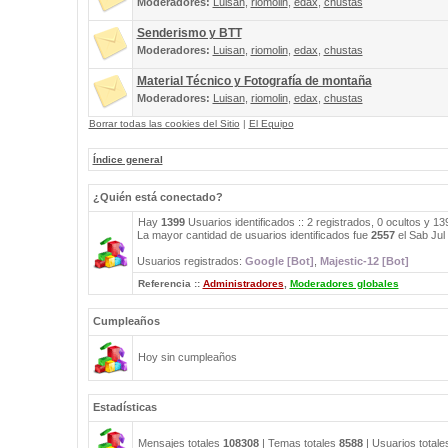
Moderadores:
Luisan
,
riomolin
,
edax
,
chustas
Senderismo y BTT
Moderadores:
Luisan
,
riomolin
,
edax
,
chustas
Material Técnico y Fotografía de montaña
Moderadores:
Luisan
,
riomolin
,
edax
,
chustas
Borrar todas las cookies del Sitio
|
El Equipo
Índice general
¿Quién está conectado?
Hay
1399
Usuarios identificados :: 2 registrados, 0 ocultos y 1
La mayor cantidad de usuarios identificados fue
2557
el Sab Jul
Usuarios registrados:
Google [Bot]
,
Majestic-12 [Bot]
Referencia ::
Administradores
,
Moderadores globales
Cumpleaños
Hoy sin cumpleaños
Estadísticas
Mensajes totales
108308
| Temas totales
8588
| Usuarios total