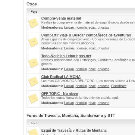
Otros
Foro
Compra-venta material
Realiza tu compra-venta de material de esqui & snow desde este
Moderadores:
Luisan
,
riomolin
,
edax
,
chustas
Compartir viaje & Buscar compañeros de aventuras
Ahorra gastos de desplazamiento. Conoce personas de tu ciuda
cercanías con tus mismas aficiones.
Moderadores:
Luisan
,
riomolin
,
edax
,
chustas
Todo-Noticias Leitariegos.net
Noticias relacionadas con Leitariegos, Cordillera Cantábrica o n
general
Moderadores:
Luisan
,
riomolin
,
edax
,
chustas
Club Radical LA MONA
Los mas CACHONDOS DEL FORO. (Los monos adictos a Leita
Moderadores:
Luisan
,
riomolin
,
edax
,
chustas
,
Portobrute
OFF TOPIC - No nieve
Todos los temas fuera de la nieve tienen cabida aquí...
Moderadores:
Luisan
,
riomolin
,
edax
,
chustas
Foros de Travesía, Montaña, Senderismo y BTT
Foro
Esquí de Travesía y Rutas de Montaña