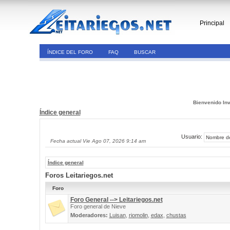
Principal
ÍNDICE DEL FORO
FAQ
BUSCAR
Bienvenido Inv
Índice general
Usuario:
Fecha actual Vie Ago 07, 2026 9:14 am
Índice general
Foros Leitariegos.net
Foro
Foro General --> Leitariegos.net
Foro general de Nieve
Moderadores:
Luisan
,
riomolin
,
edax
,
chustas