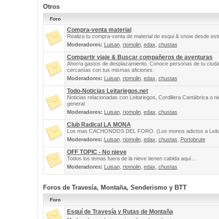
Otros
Foro
Compra-venta material
Realiza tu compra-venta de material de esqui & snow desde este
Moderadores:
Luisan
,
riomolin
,
edax
,
chustas
Compartir viaje & Buscar compañeros de aventuras
Ahorra gastos de desplazamiento. Conoce personas de tu ciuda
cercanías con tus mismas aficiones.
Moderadores:
Luisan
,
riomolin
,
edax
,
chustas
Todo-Noticias Leitariegos.net
Noticias relacionadas con Leitariegos, Cordillera Cantábrica o n
general
Moderadores:
Luisan
,
riomolin
,
edax
,
chustas
Club Radical LA MONA
Los mas CACHONDOS DEL FORO. (Los monos adictos a Leita
Moderadores:
Luisan
,
riomolin
,
edax
,
chustas
,
Portobrute
OFF TOPIC - No nieve
Todos los temas fuera de la nieve tienen cabida aquí...
Moderadores:
Luisan
,
riomolin
,
edax
,
chustas
Foros de Travesía, Montaña, Senderismo y BTT
Foro
Esquí de Travesía y Rutas de Montaña