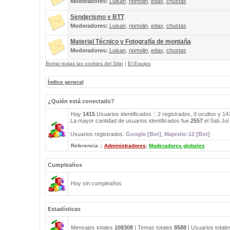
Moderadores:
Luisan
,
riomolin
,
edax
,
chustas
Senderismo y BTT
Moderadores:
Luisan
,
riomolin
,
edax
,
chustas
Material Técnico y Fotografía de montaña
Moderadores:
Luisan
,
riomolin
,
edax
,
chustas
Borrar todas las cookies del Sitio
|
El Equipo
Índice general
¿Quién está conectado?
Hay
1415
Usuarios identificados :: 2 registrados, 0 ocultos y 1
La mayor cantidad de usuarios identificados fue
2557
el Sab Jul
Usuarios registrados:
Google [Bot]
,
Majestic-12 [Bot]
Referencia ::
Administradores
,
Moderadores globales
Cumpleaños
Hoy sin cumpleaños
Estadísticas
Mensajes totales
108308
| Temas totales
8588
| Usuarios total