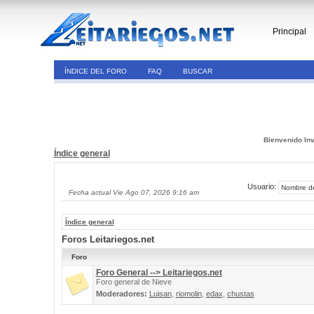
Principal
ÍNDICE DEL FORO
FAQ
BUSCAR
Bienvenido Inv
Índice general
Usuario:
Fecha actual Vie Ago 07, 2026 9:16 am
Índice general
Foros Leitariegos.net
Foro
Foro General --> Leitariegos.net
Foro general de Nieve
Moderadores:
Luisan
,
riomolin
,
edax
,
chustas