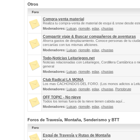
Otros
Foro
Compra-venta material
Realiza tu compra-venta de material de esqui & snow desde este
Moderadores:
Luisan
,
riomolin
,
edax
,
chustas
Compartir viaje & Buscar compañeros de aventuras
Ahorra gastos de desplazamiento. Conoce personas de tu ciuda
cercanías con tus mismas aficiones.
Moderadores:
Luisan
,
riomolin
,
edax
,
chustas
Todo-Noticias Leitariegos.net
Noticias relacionadas con Leitariegos, Cordillera Cantábrica o n
general
Moderadores:
Luisan
,
riomolin
,
edax
,
chustas
Club Radical LA MONA
Los mas CACHONDOS DEL FORO. (Los monos adictos a Leita
Moderadores:
Luisan
,
riomolin
,
edax
,
chustas
,
Portobrute
OFF TOPIC - No nieve
Todos los temas fuera de la nieve tienen cabida aquí...
Moderadores:
Luisan
,
riomolin
,
edax
,
chustas
Foros de Travesía, Montaña, Senderismo y BTT
Foro
Esquí de Travesía y Rutas de Montaña