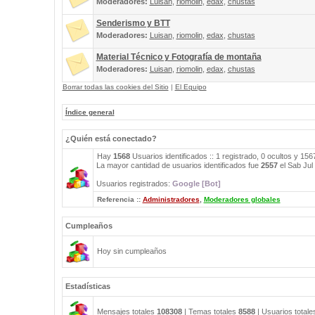
Moderadores:
Luisan
,
riomolin
,
edax
,
chustas
Senderismo y BTT
Moderadores:
Luisan
,
riomolin
,
edax
,
chustas
Material Técnico y Fotografía de montaña
Moderadores:
Luisan
,
riomolin
,
edax
,
chustas
Borrar todas las cookies del Sitio
|
El Equipo
Índice general
¿Quién está conectado?
Hay
1568
Usuarios identificados :: 1 registrado, 0 ocultos y 15
La mayor cantidad de usuarios identificados fue
2557
el Sab Jul
Usuarios registrados:
Google [Bot]
Referencia ::
Administradores
,
Moderadores globales
Cumpleaños
Hoy sin cumpleaños
Estadísticas
Mensajes totales
108308
| Temas totales
8588
| Usuarios total