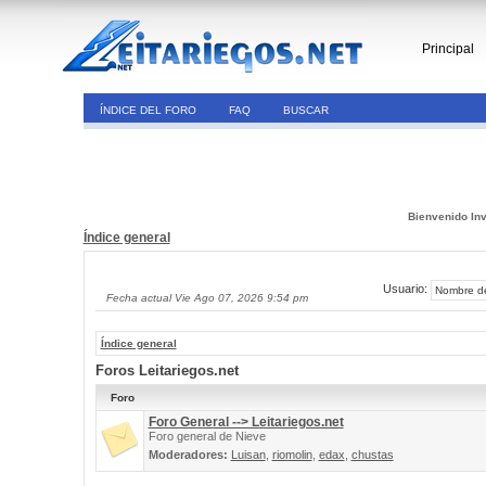
Principal
ÍNDICE DEL FORO
FAQ
BUSCAR
Bienvenido Inv
Índice general
Usuario:
Fecha actual Vie Ago 07, 2026 9:54 pm
Índice general
Foros Leitariegos.net
Foro
Foro General --> Leitariegos.net
Foro general de Nieve
Moderadores:
Luisan
,
riomolin
,
edax
,
chustas